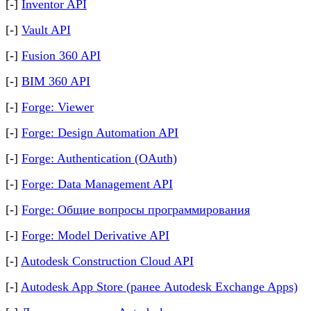
[-]
Inventor API
[-]
Vault API
[-]
Fusion 360 API
[-]
BIM 360 API
[-]
Forge: Viewer
[-]
Forge: Design Automation API
[-]
Forge: Authentication (OAuth)
[-]
Forge: Data Management API
[-]
Forge: Общие вопросы программирования
[-]
Forge: Model Derivative API
[-]
Autodesk Construction Cloud API
[-]
Autodesk App Store (ранее Autodesk Exchange Apps)