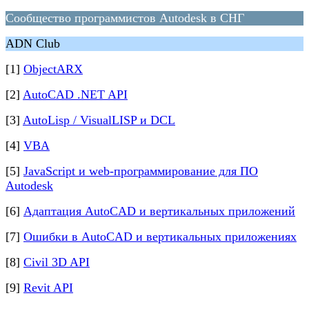
Сообщество программистов Autodesk в СНГ
ADN Club
[1]
ObjectARX
[2]
AutoCAD .NET API
[3]
AutoLisp / VisualLISP и DCL
[4]
VBA
[5]
JavaScript и web-программирование для ПО
Autodesk
[6]
Адаптация AutoCAD и вертикальных приложений
[7]
Ошибки в AutoCAD и вертикальных приложениях
[8]
Civil 3D API
[9]
Revit API