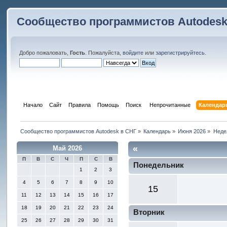
Сообщество программистов Autodesk
Добро пожаловать,
Гость
. Пожалуйста,
войдите
или
зарегистрируйтесь
.
Начало
Сайт
Правила
Помощь
Поиск
 Непрочитанные 
Календар
Сообщество программистов Autodesk в СНГ
»
Календарь
»
Июня 2026
»
Неде
«
Май 2026
П
В
С
Ч
П
С
В
Понедельник
1
2
3
4
5
6
7
8
9
10
15
11
12
13
14
15
16
17
18
19
20
21
22
23
24
Вторник
25
26
27
28
29
30
31