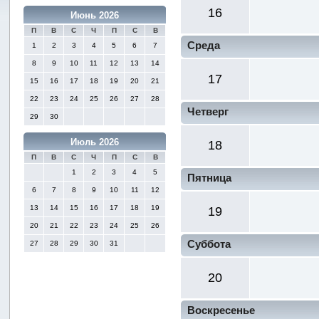
16
Июнь 2026
П
В
С
Ч
П
С
В
Среда
1
2
3
4
5
6
7
8
9
10
11
12
13
14
17
15
16
17
18
19
20
21
22
23
24
25
26
27
28
Четверг
29
30
Июль 2026
18
П
В
С
Ч
П
С
В
1
2
3
4
5
Пятница
6
7
8
9
10
11
12
13
14
15
16
17
18
19
19
20
21
22
23
24
25
26
Суббота
27
28
29
30
31
20
Воскресенье