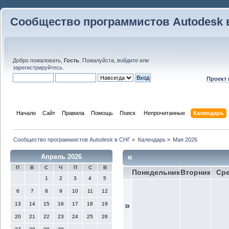
Сообщество программистов Autodesk 
Добро пожаловать,
Гость
. Пожалуйста,
войдите
или
зарегистрируйтесь
.
Проект
Начало
Сайт
Правила
Помощь
Поиск
 Непрочитанные 
Календарь
Сообщество программистов Autodesk в СНГ
»
Календарь
»
Мая 2026
«
Апрель 2026
П
В
С
Ч
П
С
В
Понедельник
Вторник
Ср
1
2
3
4
5
6
7
8
9
10
11
12
13
14
15
16
17
18
19
»
20
21
22
23
24
25
26