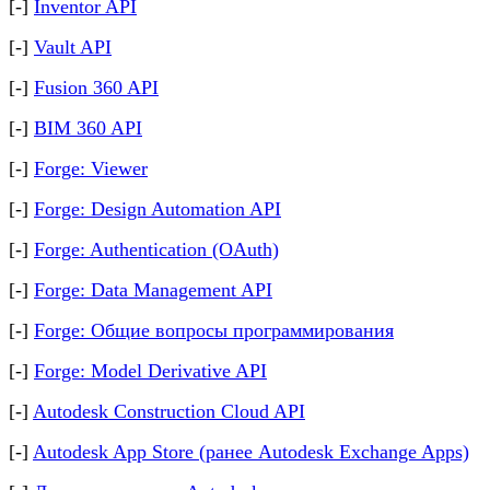
[-]
Inventor API
[-]
Vault API
[-]
Fusion 360 API
[-]
BIM 360 API
[-]
Forge: Viewer
[-]
Forge: Design Automation API
[-]
Forge: Authentication (OAuth)
[-]
Forge: Data Management API
[-]
Forge: Общие вопросы программирования
[-]
Forge: Model Derivative API
[-]
Autodesk Construction Cloud API
[-]
Autodesk App Store (ранее Autodesk Exchange Apps)