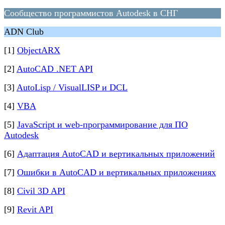
Сообщество программистов Autodesk в СНГ
ADN Club
[1]
ObjectARX
[2]
AutoCAD .NET API
[3]
AutoLisp / VisualLISP и DCL
[4]
VBA
[5]
JavaScript и web-программирование для ПО
Autodesk
[6]
Адаптация AutoCAD и вертикальных приложений
[7]
Ошибки в AutoCAD и вертикальных приложениях
[8]
Civil 3D API
[9]
Revit API