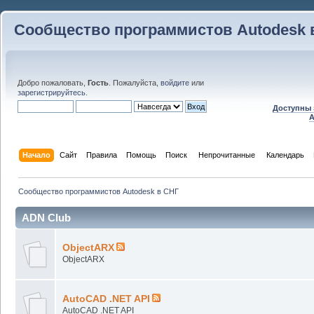
Сообщество программистов Autodesk 
Добро пожаловать,
Гость
. Пожалуйста,
войдите
или
зарегистрируйтесь
.
Доступны 
A
Начало
Сайт
Правила
Помощь
Поиск
 Непрочитанные 
Календарь
Сообщество программистов Autodesk в СНГ
ADN Club
ObjectARX
ObjectARX
AutoCAD .NET API
AutoCAD .NET API