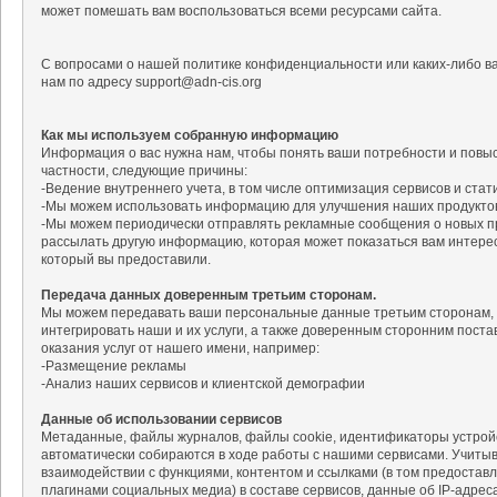
может помешать вам воспользоваться всеми ресурсами сайта.
С вопросами о нашей политике конфиденциальности или каких-либо в
нам по адресу support@adn-cis.org
Как мы используем собранную информацию
Информация о вас нужна нам, чтобы понять ваши потребности и повыс
частности, следующие причины:
-Ведение внутреннего учета, в том числе оптимизация сервисов и стат
-Мы можем использовать информацию для улучшения наших продуктов 
-Мы можем периодически отправлять рекламные сообщения о новых пр
рассылать другую информацию, которая может показаться вам интерес
который вы предоставили.
Передача данных доверенным третьим сторонам.
Мы можем передавать ваши персональные данные третьим сторонам, 
интегрировать наши и их услуги, а также доверенным сторонним постав
оказания услуг от нашего имени, например:
-Размещение рекламы
-Анализ наших сервисов и клиентской демографии
Данные об использовании сервисов
Метаданные, файлы журналов, файлы cookie, идентификаторы устройс
автоматически собираются в ходе работы с нашими сервисами. Учиты
взаимодействии с функциями, контентом и ссылками (в том предоста
плагинами социальных медиа) в составе сервисов, данные об IP-адреса