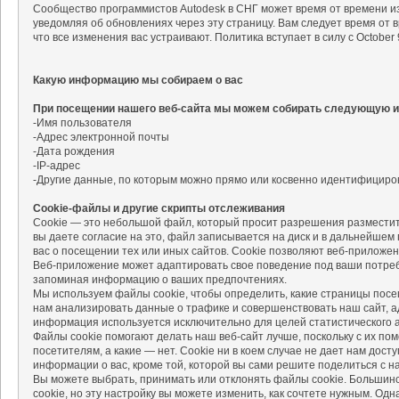
Сообщество программистов Autodesk в СНГ может время от времени и
уведомляя об обновлениях через эту страницу. Вам следует время от 
что все изменения вас устраивают. Политика вступает в силу с October 9
Какую информацию мы собираем о вас
При посещении нашего веб-сайта мы можем собирать следующую 
-Имя пользователя
-Адрес электронной почты
-Дата рождения
-IP-адрес
-Другие данные, по которым можно прямо или косвенно идентифициров
Cookie-файлы и другие скрипты отслеживания
Cookie — это небольшой файл, который просит разрешения размеcтит
вы даете согласие на это, файл записывается на диск и в дальнейшем
вас о посещении тех или иных сайтов. Cookie позволяют веб-приложе
Веб-приложение может адаптировать свое поведение под ваши потреб
запоминая информацию о ваших предпочтениях.
Мы используем файлы cookie, чтобы определить, какие страницы пос
нам анализировать данные о трафике и совершенствовать наш сайт, 
информация используется исключительно для целей статистического а
Файлы cookie помогают делать наш веб-сайт лучше, поскольку с их п
посетителям, а какие — нет. Cookie ни в коем случае не дает нам дост
информации о вас, кроме той, которой вы сами решите поделиться с н
Вы можете выбрать, принимать или отклонять файлы cookie. Большин
cookie, но эту настройку вы можете изменить, как сочтете нужным. Одн