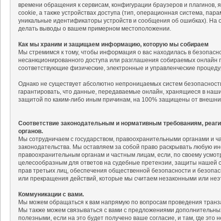
времени обращения к сервисам, конфигурации браузеров и плагинов, 
cookie, а также устройствах доступа (тип, операционная система, па
уникальные идентификаторы устройств и сообщения об ошибках). На
делать выводы о вашем примерном местоположении.
Как мы храним и защищаем информацию, которую мы собираем
Мы стремимся к тому, чтобы информация о вас находилась в безопасн
несанкционированного доступа или разглашения собираемых онлайн п
соответствующие физические, электронные и управленческие процед
Однако не существует абсолютно непроницаемых систем безопасности
гарантировать, что данные, передаваемые онлайн, хранящиеся в наш
защитой по каким-либо иным причинам, на 100% защищены от внешни
Соответствие законодательным и нормативным требованиям, реаг
органов.
Мы сотрудничаем с государством, правоохранительными органами и 
законодательства. Мы оставляем за собой право раскрывать любую и
правоохранительным органам и частным лицам, если, по своему усмо
целесообразным для ответов на судебные претензии, защиты нашей со
прав третьих лиц, обеспечения общественной безопасности и безопас
или прекращения действий, которые мы считаем незаконными или неэ
Коммуникации с вами.
Мы можем обращаться к вам напрямую по вопросам проведения транза
Мы также можем связываться с вами с предложениями дополнительных 
полезными, если на это будет получено ваше согласие, и там, где это 