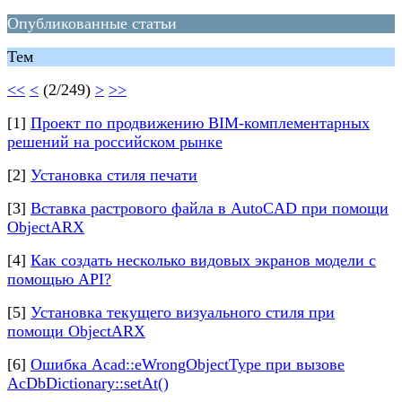
Опубликованные статьи
Тем
<<
<
(2/249)
>
>>
[1]
Проект по продвижению BIM-комплементарных
решений на российском рынке
[2]
Установка стиля печати
[3]
Вставка растрового файла в AutoCAD при помощи
ObjectARX
[4]
Как создать несколько видовых экранов модели с
помощью API?
[5]
Установка текущего визуального стиля при
помощи ObjectARX
[6]
Ошибка Acad::eWrongObjectType при вызове
AcDbDictionary::setAt()