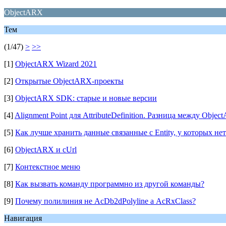
ObjectARX
Тем
(1/47)
>
>>
[1]
ObjectARX Wizard 2021
[2]
Открытые ObjectARX-проекты
[3]
ObjectARX SDK: старые и новые версии
[4]
Alignment Point для AttributeDefinition. Разница между Objec
[5]
Как лучше хранить данные связанные с Entity, у которых не
[6]
ObjectARX и cUrl
[7]
Контекстное меню
[8]
Как вызвать команду программно из другой команды?
[9]
Почему полилиния не AcDb2dPolyline а AcRxClass?
Навигация