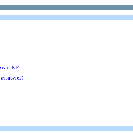
tArx и .NET
т атрибутов?