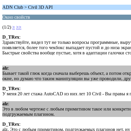
ADN Club > Civil 3D API
Окно свойств
(1/2)
>
>>
D_TRex
:
Здравствуйте, видел тут не только вопросы программные, выру
появляется, более того чекбокс выпадает пустой и до низа экрана
Быстрые свойства вообще пустые, хотя в адаптации галочки ст
alz
:
Бывает такой глюк когда сначала выберешь объект, а потом от
окне, но думаю что таким манипуляции вы уже проводили, друг
D_TRex
:
У меня 20 лет стажа AutoCAD из них лет 10 Civil - Вы правы 
alz
:
Это в любом чертеже с любым примитивом такое или конкретно 
подгружаемым плагином.
D_TRex
:
alz, Это с любым примитивом, подгружаемых плагинов нет, ну 