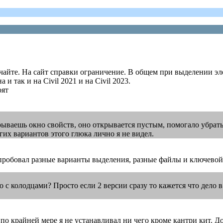
чайте. На сайт справки ограничение. В общем при выделении эле
 и так и на Civil 2021 и на Civil 2023.
оят
крываешь окно свойств, оно открывается пустым, помогало убрат
их вариантов этого глюка лично я не видел.
я пробовал разные варианты выделения, разные файлы и ключевой
с колодцами? Просто если 2 версии сразу то кажется что дело в
по крайней мере я не устанавливал ни чего кроме кантри кит. 