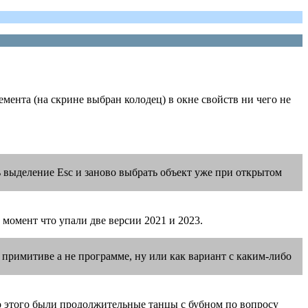
мента (на скрине выбран колодец) в окне свойств ни чего не
ь выделение Esc и заново выбрать объект уже при открытом
 момент что упали две версии 2021 и 2023.
 примитиве а не программе, ну или как вариант с каким-либо
До этого были продолжительные танцы с бубном по вопросу