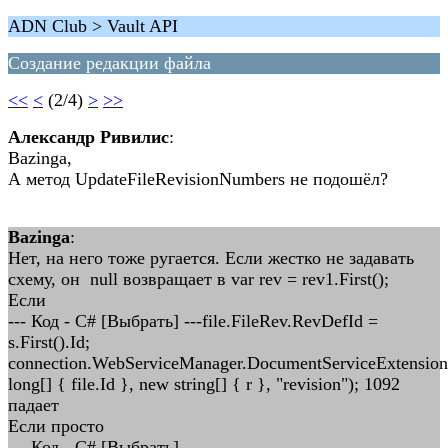
ADN Club > Vault API
Создание редакции файла
<<
<
(2/4)
>
>>
Александр Ривилис
:
Bazinga,
А метод UpdateFileRevisionNumbers не подошёл?
Bazinga
:
Нет, на него тоже ругается. Если жестко не задавать
схему, он null возвращает в var rev = rev1.First();
Если
--- Код - C# [Выбрать] ---file.FileRev.RevDefId =
s.First().Id;
connection.WebServiceManager.DocumentServiceExtensio
long[] { file.Id }, new string[] { r }, "revision"); 1092
падает
Если просто
--- Код - C# [Выбрать] ---