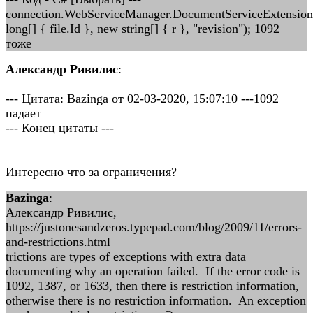
connection.WebServiceManager.DocumentServiceExtensio
long[] { file.Id }, new string[] { r }, "revision"); 1092
тоже
Александр Ривилис
:
--- Цитата: Bazinga от 02-03-2020, 15:07:10 ---1092
падает
--- Конец цитаты ---
Интересно что за ограничения?
Bazinga
:
Александр Ривилис,
https://justonesandzeros.typepad.com/blog/2009/11/errors-
and-restrictions.html
trictions are types of exceptions with extra data
documenting why an operation failed. If the error code is
1092, 1387, or 1633, then there is restriction information,
otherwise there is no restriction information. An exception