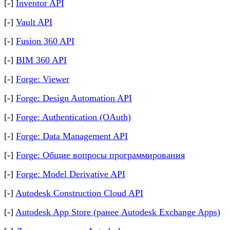
[-]
Inventor API
[-]
Vault API
[-]
Fusion 360 API
[-]
BIM 360 API
[-]
Forge: Viewer
[-]
Forge: Design Automation API
[-]
Forge: Authentication (OAuth)
[-]
Forge: Data Management API
[-]
Forge: Общие вопросы программирования
[-]
Forge: Model Derivative API
[-]
Autodesk Construction Cloud API
[-]
Autodesk App Store (ранее Autodesk Exchange Apps)