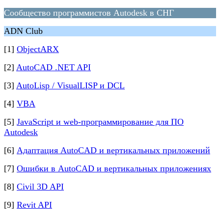
Сообщество программистов Autodesk в СНГ
ADN Club
[1]
ObjectARX
[2]
AutoCAD .NET API
[3]
AutoLisp / VisualLISP и DCL
[4]
VBA
[5]
JavaScript и web-программирование для ПО
Autodesk
[6]
Адаптация AutoCAD и вертикальных приложений
[7]
Ошибки в AutoCAD и вертикальных приложениях
[8]
Civil 3D API
[9]
Revit API