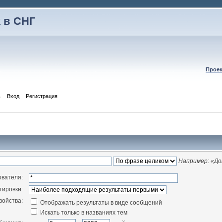
 в СНГ
Проек
ь
Вход
Регистрация
Например:
«До
ователя:
тировки:
войства:
Отображать результаты в виде сообщений
Искать только в названиях тем