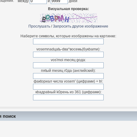
общения:
между
и
дней
Визуальная проверка:
Прослушать
/
Запросить другое изображение
Наберите символы, которые изображены на картинке:
vosemnadцatь-dва*воceмь(6укbamи):
vos'moi meсяц goдa:
пяtый mesяц г0дa (английский):
фaкtориaл числа vosem' (цифpами) + tri:
кbaдpatный k0peнь из 361 (цифpами):
я поиск