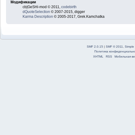
Модификации
cb|GeSHi-mod © 2011,
codebirth
dQuoteSelection
© 2007-2015, digger
Karma Description
© 2005-2017, Grek.Kamchatka
SMF 2.0.15
|
SMF © 2011
,
Simple
Политика конфиденциальн
XHTML
RSS
Мобильная ве