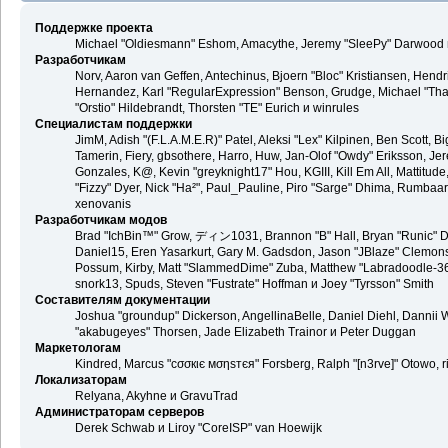
Поддержке проекта
Michael "Oldiesmann" Eshom, Amacythe, Jeremy "SleePy" Darwood и
Разработчикам
Norv, Aaron van Geffen, Antechinus, Bjoern "Bloc" Kristiansen, Hend
Hernandez, Karl "RegularExpression" Benson, Grudge, Michael "Than
"Orstio" Hildebrandt, Thorsten "TE" Eurich и winrules
Специалистам поддержки
JimM, Adish "(F.L.A.M.E.R)" Patel, Aleksi "Lex" Kilpinen, Ben Scott,
Tamerin, Fiery, gbsothere, Harro, Huw, Jan-Olof "Owdy" Eriksson, Jer
Gonzales, K@, Kevin "greyknight17" Hou, KGIII, Kill Em All, Mattitude,
"Fizzy" Dyer, Nick "Ha²", Paul_Pauline, Piro "Sarge" Dhima, Rumbaa
xenovanis
Разработчикам модов
Brad "IchBin™" Grow, ディン1031, Brannon "B" Hall, Bryan "Runic" De
Daniel15, Eren Yasarkurt, Gary M. Gadsdon, Jason "JBlaze" Clemons,
Possum, Kirby, Matt "SlammedDime" Zuba, Matthew "Labradoodle-360"
snork13, Spuds, Steven "Fustrate" Hoffman и Joey "Tyrsson" Smith
Составителям документации
Joshua "groundup" Dickerson, AngellinaBelle, Daniel Diehl, Dannii 
"akabugeyes" Thorsen, Jade Elizabeth Trainor и Peter Duggan
Маркетологам
Kindred, Marcus "cσσкιє мσηѕтєя" Forsberg, Ralph "[n3rve]" Otowo, 
Локализаторам
Relyana, Akyhne и GravuTrad
Администраторам серверов
Derek Schwab и Liroy "CoreISP" van Hoewijk