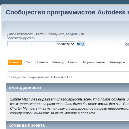
Сообщество программистов Autodesk 
Добро пожаловать,
Гость
. Пожалуйста,
войдите
или
зарегистрируйтесь
.
Об
Начало
Сайт
Правила
Помощь
Поиск
 Непрочитанные 
Календарь
Сообщество программистов Autodesk в СНГ
Благодарности
Simple Machines выражает благодарность всем, кто помог создать S
всем протяжении его развития. Это было бы невозможно без вас. Сп
Charter Members — за установку и использование нашего программног
сообщения об ошибках, за ваше мнение о проекте.
Команде проекта