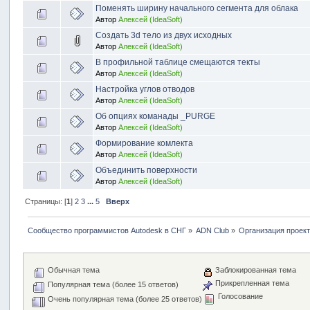
Поменять ширину начального сегмента для облака
Автор
Алексей (IdeaSoft)
Создать 3d тело из двух исходных
Автор
Алексей (IdeaSoft)
В профильной таблице смещаются текты
Автор
Алексей (IdeaSoft)
Настройка углов отводов
Автор
Алексей (IdeaSoft)
Об опциях команады _PURGE
Автор
Алексей (IdeaSoft)
Формирование комлекта
Автор
Алексей (IdeaSoft)
Объединить поверхности
Автор
Алексей (IdeaSoft)
Страницы: [
1
]
2
3
...
5
Вверх
Сообщество программистов Autodesk в СНГ
»
ADN Club
»
Организация проек
Обычная тема
Заблокированная тема
Прикрепленная тема
Популярная тема (более 15 ответов)
Голосование
Очень популярная тема (более 25 ответов)