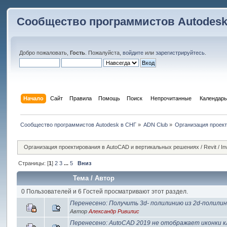
Сообщество программистов Autodesk
Добро пожаловать,
Гость
. Пожалуйста,
войдите
или
зарегистрируйтесь
.
Начало
Сайт
Правила
Помощь
Поиск
 Непрочитанные 
Календарь
Сообщество программистов Autodesk в СНГ
»
ADN Club
»
Организация проек
Организация проектирования в AutoCAD и вертикальных решениях / Revit / Inve
Страницы: [
1
]
2
3
...
5
Вниз
Тема
/
Автор
0 Пользователей и 6 Гостей просматривают этот раздел.
Перенесено: Получить 3d- полилинию из 2d-полили
Автор
Александр Ривилис
Перенесено: AutoCAD 2019 не отображает иконки к