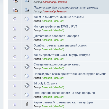
Автор
Александр Ривилис
Перенесено: Как регенерировать штриховку
Автор
Александр Ривилис
Как мне вычистить лишние объекты
Автор
Алексей (IdeaSoft)
Импорт графики из DWG d RVT
Автор
Алексей (IdeaSoft)
_dimordinate работает наоборот
Автор
Алексей (IdeaSoft)
Ошибка точки вставки внешней ссылки
Автор
Алексей (IdeaSoft)
Как выбрать точки COGO внутри контура
Автор
Алексей (IdeaSoft)
Смещение водопроводных камер
Автор
Алексей (IdeaSoft)
Порождение блока при вставке через буфер обмена
Автор
Алексей (IdeaSoft)
3d poly to 2d poly
Автор
Алексей (IdeaSoft)
Регенерация поверхности на виде профиля
Автор
Алексей (IdeaSoft)
Картограмма. Что означаю желтые цифры
Автор
Алексей (IdeaSoft)