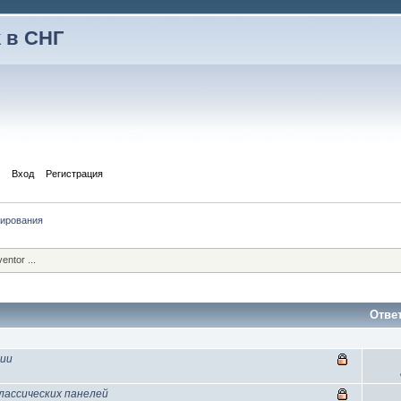
 в СНГ
Вход
Регистрация
тирования
ntor ...
Отве
нии
лассических панелей