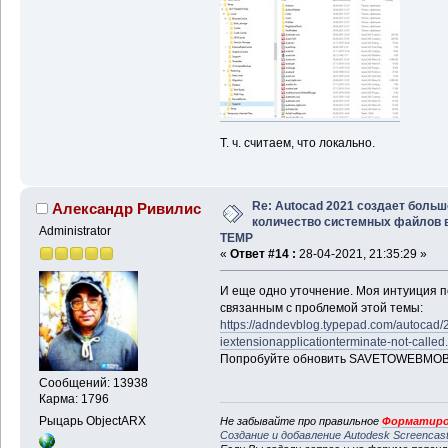
Т. ч. считаем, что локально.
Re: Autocad 2021 создает больш
Александр Ривилис
количество системных файлов 
Administrator
TEMP
«
Ответ #14 :
28-04-2021, 21:35:29 »
И еще одно уточнение. Моя интуиция по
связанным с проблемой этой темы:
https://adndevblog.typepad.com/autocad/
iextensionapplicationterminate-not-called
Попробуйте обновить SAVETOWEBMOB
Сообщений: 13938
Карма: 1796
Рыцарь ObjectARX
Не забывайте про правильное
Форматиро
Создание и добавление Autodesk Screencas