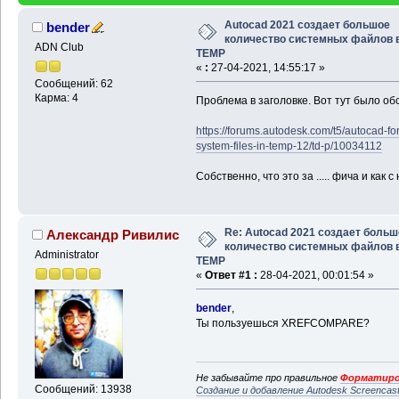
Autocad 2021 создает большое
bender
количество системных файлов 
ADN Club
TEMP
«
:
27-04-2021, 14:55:17 »
Сообщений: 62
Карма: 4
Проблема в заголовке. Вот тут было о
https://forums.autodesk.com/t5/autocad-f
system-files-in-temp-12/td-p/10034112
Собственно, что это за ..... фича и как 
Re: Autocad 2021 создает больш
Александр Ривилис
количество системных файлов 
Administrator
TEMP
«
Ответ #1 :
28-04-2021, 00:01:54 »
bender
,
Ты пользуешься XREFCOMPARE?
Не забывайте про правильное
Форматиро
Сообщений: 13938
Создание и добавление Autodesk Screencas