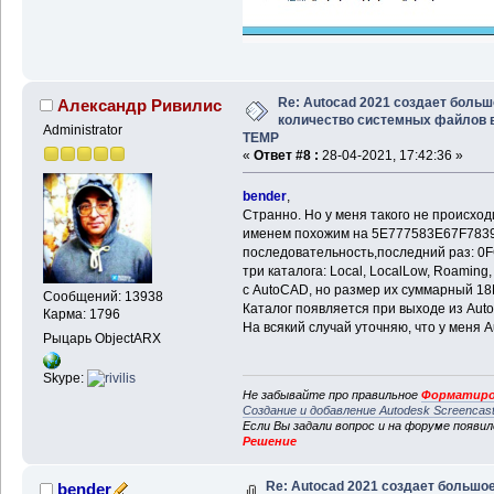
Re: Autocad 2021 создает больш
Александр Ривилис
количество системных файлов 
Administrator
TEMP
«
Ответ #8 :
28-04-2021, 17:42:36 »
bender
,
Странно. Но у меня такого не происхо
именем похожим на 5E777583E67F7839
последовательность,последний раз: 0
три каталога: Local, LocalLow, Roamin
с AutoCAD, но размер их суммарный 18
Сообщений: 13938
Каталог появляется при выходе из Auto
Карма: 1796
На всякий случай уточняю, что у меня 
Рыцарь ObjectARX
Skype:
Не забывайте про правильное
Форматиро
Создание и добавление Autodesk Screencas
Если Вы задали вопрос и на форуме появи
Решение
Re: Autocad 2021 создает большо
bender