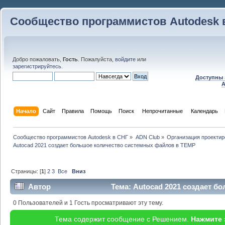
Сообщество программистов Autodesk 
Добро пожаловать,
Гость
. Пожалуйста,
войдите
или
зарегистрируйтесь
.
Доступны 
A
Начало
Сайт
Правила
Помощь
Поиск
 Непрочитанные 
Календарь
Сообщество программистов Autodesk в СНГ
»
ADN Club
»
Организация проекти
Autocad 2021 создает большое количество системных файлов в TEMP
Страницы: [
1
]
2
3
Все
Вниз
Автор
Тема: Autocad 2021 создает 
в TEMP (Прочитано 105105 раз)
0 Пользователей и 1 Гость просматривают эту тему.
Тема содержит сообщение с Решением.
Нажмите 