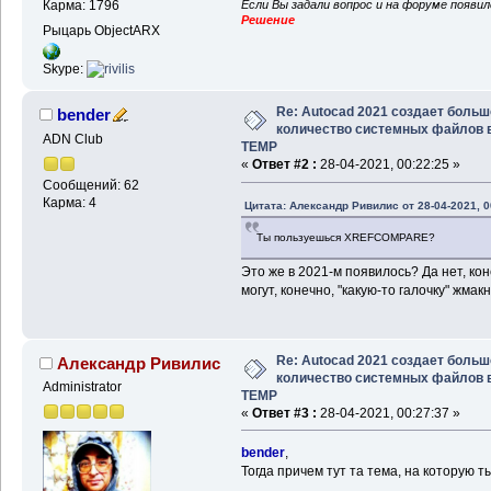
Если Вы задали вопрос и на форуме появи
Карма: 1796
Решение
Рыцарь ObjectARX
Skype:
Re: Autocad 2021 создает больш
bender
количество системных файлов 
ADN Club
TEMP
«
Ответ #2 :
28-04-2021, 00:22:25 »
Сообщений: 62
Карма: 4
Цитата: Александр Ривилис от 28-04-2021, 0
Ты пользуешься XREFCOMPARE?
Это же в 2021-м появилось? Да нет, кон
могут, конечно, "какую-то галочку" жмакн
Re: Autocad 2021 создает больш
Александр Ривилис
количество системных файлов 
Administrator
TEMP
«
Ответ #3 :
28-04-2021, 00:27:37 »
bender
,
Тогда причем тут та тема, на которую т