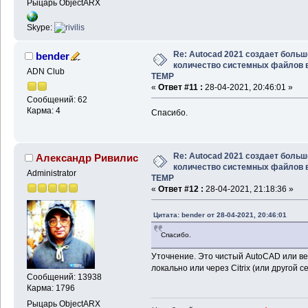
Рыцарь ObjectARX
Skype:
Re: Autocad 2021 создает больш
bender
количество системных файлов 
ADN Club
TEMP
«
Ответ #11 :
28-04-2021, 20:46:01 »
Сообщений: 62
Карма: 4
Спасибо.
Re: Autocad 2021 создает больш
Александр Ривилис
количество системных файлов 
Administrator
TEMP
«
Ответ #12 :
28-04-2021, 21:18:36 »
Цитата: bender от 28-04-2021, 20:46:01
Спасибо.
Уточнение. Это чистый AutoCAD или в
локально или через Citrix (или другой с
Сообщений: 13938
Карма: 1796
Рыцарь ObjectARX