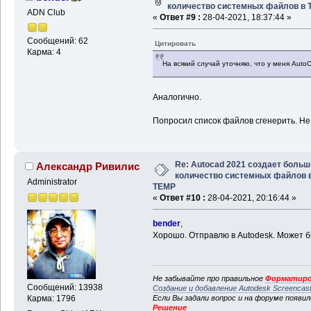
количество системных файлов в
ADN Club
«
Ответ #9 :
28-04-2021, 18:37:44 »
Сообщений: 62
Цитировать
Карма: 4
На всякий случай уточняю, что у меня Aut
Аналогично.
Попросил список файлов сгенерить. Не у
Re: Autocad 2021 создает больш
Александр Ривилис
количество системных файлов 
Administrator
TEMP
«
Ответ #10 :
28-04-2021, 20:16:44 »
bender
,
Хорошо. Отправлю в Autodesk. Может бы
Не забывайте про правильное
Форматиро
Сообщений: 13938
Создание и добавление Autodesk Screencas
Если Вы задали вопрос и на форуме появи
Карма: 1796
Решение