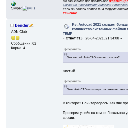
Не забывайте про правильное
Форматиро
Создание и добавление Autodesk Screencas
Skype:
Если Вы задали вопрос и на форуме появи
Решение
Re: Autocad 2021 создает больш
bender
количество системных файлов 
ADN Club
TEMP
«
Ответ #13 :
28-04-2021, 21:34:08 »
Сообщений: 62
Карма: 4
Цитировать
Это чистый AutoCAD или вертикалка?
Чистый.
Цитировать
Этот AutoCAD используется локально или чер
В конторе? Поинтересуюсь. Как мне пре
Проверил у себя на компе. Локальная у
сессии.