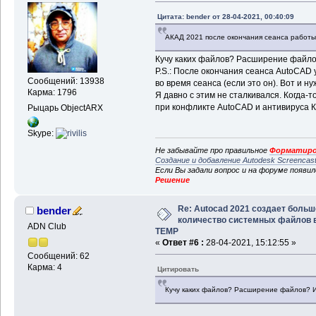
Цитата: bender от 28-04-2021, 00:40:09
АКАД 2021 после окончания сеанса работы 
Кучу каких файлов? Расширение файло
P.S.: После окончания сеанса AutoCAD 
Сообщений: 13938
во время сеанса (если это он). Вот и н
Карма: 1796
Я давно с этим не сталкивался. Когда-
при конфликте AutoCAD и антивируса К
Рыцарь ObjectARX
Skype:
Не забывайте про правильное
Форматиро
Создание и добавление Autodesk Screencas
Если Вы задали вопрос и на форуме появи
Решение
Re: Autocad 2021 создает больш
bender
количество системных файлов 
ADN Club
TEMP
«
Ответ #6 :
28-04-2021, 15:12:55 »
Сообщений: 62
Карма: 4
Цитировать
Кучу каких файлов? Расширение файлов? 