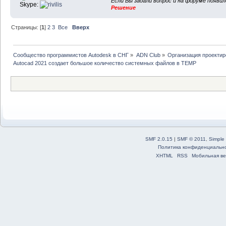
Если Вы задали вопрос и на форуме появи
Skype:
Решение
Страницы: [
1
]
2
3
Все
Вверх
Сообщество программистов Autodesk в СНГ
»
ADN Club
»
Организация проекти
Autocad 2021 создает большое количество системных файлов в TEMP
SMF 2.0.15
|
SMF © 2011
,
Simple
Политика конфиденциальн
XHTML
RSS
Мобильная ве