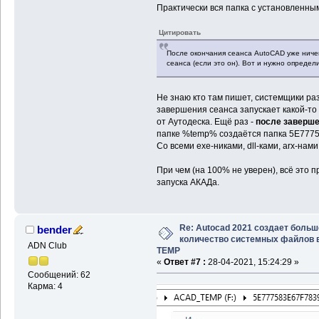
Практически вся папка с установленны
Цитировать
После окончания сеанса AutoCAD уже ничег
сеанса (если это он). Вот и нужно определи
Не знаю кто там пишет, системщики ра
завершения сеанса запускает какой-то
от Аутодеска. Ещё раз -
после заверше
папке %temp% создаётся папка 5E77758
Со всеми exe-никами, dll-ками, arx-нам
При чем (на 100% не уверен), всё это 
запуска АКАДа.
Re: Autocad 2021 создает больш
bender
количество системных файлов 
ADN Club
TEMP
«
Ответ #7 :
28-04-2021, 15:24:29 »
Сообщений: 62
Карма: 4