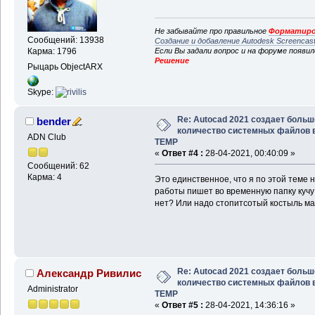
Не забывайте про правильное
Форматиро
Сообщений: 13938
Создание и добавление Autodesk Screencas
Если Вы задали вопрос и на форуме появи
Карма: 1796
Решение
Рыцарь ObjectARX
Skype:
Re: Autocad 2021 создает больш
bender
количество системных файлов 
ADN Club
TEMP
«
Ответ #4 :
28-04-2021, 00:40:09 »
Сообщений: 62
Карма: 4
Это единственное, что я по этой теме
работы пишет во временную папку кучу 
нет? Или надо стопитсотый костыль м
Re: Autocad 2021 создает больш
Александр Ривилис
количество системных файлов 
Administrator
TEMP
«
Ответ #5 :
28-04-2021, 14:36:16 »