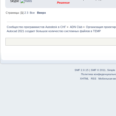
Skype:
Решение
Страницы: [
1
]
2
3
Все
Вверх
Сообщество программистов Autodesk в СНГ
»
ADN Club
»
Организация проекти
Autocad 2021 создает большое количество системных файлов в TEMP
SMF 2.0.15
|
SMF © 2011
,
Simple
Политика конфиденциальн
XHTML
RSS
Мобильная ве