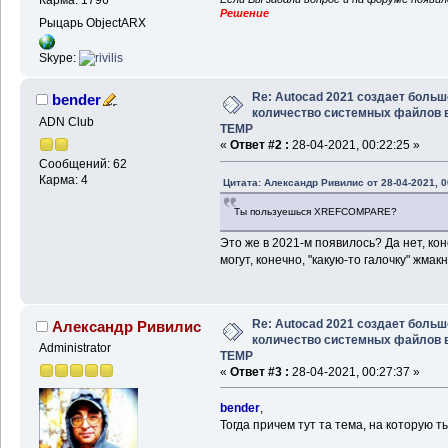
Карма: 1796
Решение
Рыцарь ObjectARX
Skype:
Re: Autocad 2021 создает больш
bender
количество системных файлов 
ADN Club
TEMP
«
Ответ #2 :
28-04-2021, 00:22:25 »
Сообщений: 62
Карма: 4
Цитата: Александр Ривилис от 28-04-2021, 0
Ты пользуешься XREFCOMPARE?
Это же в 2021-м появилось? Да нет, кон
могут, конечно, "какую-то галочку" жмакн
Re: Autocad 2021 создает больш
Александр Ривилис
количество системных файлов 
Administrator
TEMP
«
Ответ #3 :
28-04-2021, 00:27:37 »
bender
,
Тогда причем тут та тема, на которую т