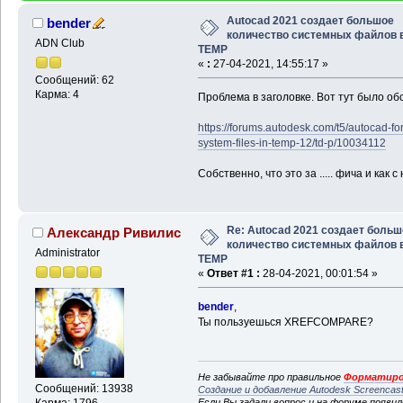
Autocad 2021 создает большое
bender
количество системных файлов 
ADN Club
TEMP
«
:
27-04-2021, 14:55:17 »
Сообщений: 62
Карма: 4
Проблема в заголовке. Вот тут было о
https://forums.autodesk.com/t5/autocad-f
system-files-in-temp-12/td-p/10034112
Собственно, что это за ..... фича и как 
Re: Autocad 2021 создает больш
Александр Ривилис
количество системных файлов 
Administrator
TEMP
«
Ответ #1 :
28-04-2021, 00:01:54 »
bender
,
Ты пользуешься XREFCOMPARE?
Не забывайте про правильное
Форматиро
Сообщений: 13938
Создание и добавление Autodesk Screencas
Если Вы задали вопрос и на форуме появи