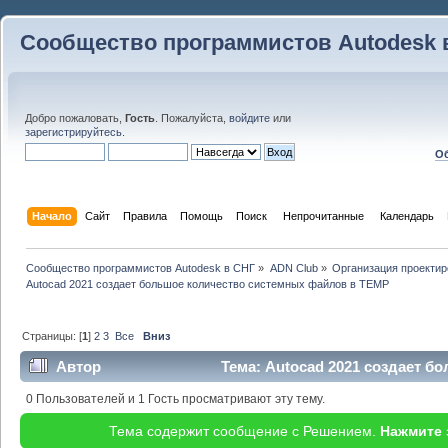
Сообщество программистов Autodesk 
Добро пожаловать,
Гость
. Пожалуйста,
войдите
или
зарегистрируйтесь
.
Об
Начало
Сайт
Правила
Помощь
Поиск
 Непрочитанные 
Календарь
Сообщество программистов Autodesk в СНГ
»
ADN Club
»
Организация проекти
Autocad 2021 создает большое количество системных файлов в TEMP
Страницы: [
1
]
2
3
Все
Вниз
Автор
Тема: Autocad 2021 создает 
в TEMP (Прочитано 105119 раз)
0 Пользователей и 1 Гость просматривают эту тему.
Тема содержит сообщение с Решением.
Нажмите 