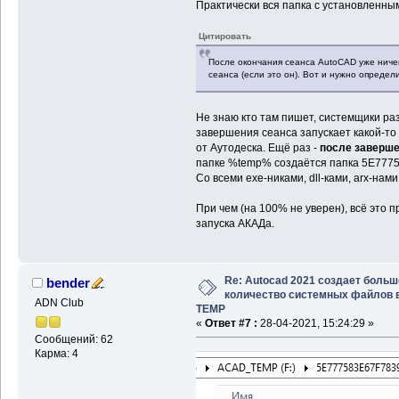
Практически вся папка с установленны
Цитировать
После окончания сеанса AutoCAD уже ничег
сеанса (если это он). Вот и нужно определи
Не знаю кто там пишет, системщики ра
завершения сеанса запускает какой-то
от Аутодеска. Ещё раз -
после заверше
папке %temp% создаётся папка 5E77758
Со всеми exe-никами, dll-ками, arx-нам
При чем (на 100% не уверен), всё это 
запуска АКАДа.
Re: Autocad 2021 создает больш
bender
количество системных файлов 
ADN Club
TEMP
«
Ответ #7 :
28-04-2021, 15:24:29 »
Сообщений: 62
Карма: 4