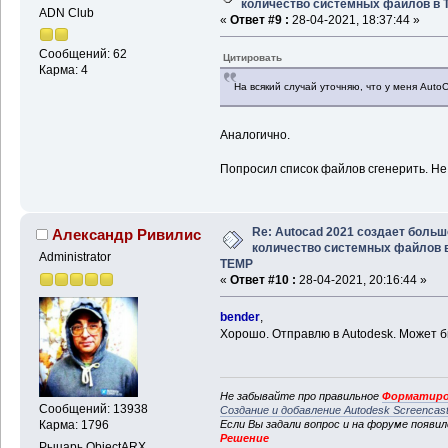
количество системных файлов в
ADN Club
«
Ответ #9 :
28-04-2021, 18:37:44 »
Сообщений: 62
Цитировать
Карма: 4
На всякий случай уточняю, что у меня Aut
Аналогично.
Попросил список файлов сгенерить. Не у
Re: Autocad 2021 создает больш
Александр Ривилис
количество системных файлов 
Administrator
TEMP
«
Ответ #10 :
28-04-2021, 20:16:44 »
bender
,
Хорошо. Отправлю в Autodesk. Может бы
Не забывайте про правильное
Форматиро
Сообщений: 13938
Создание и добавление Autodesk Screencas
Если Вы задали вопрос и на форуме появи
Карма: 1796
Решение
Рыцарь ObjectARX