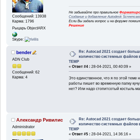
Не забывайте про правильное
Форматиро
Сообщений: 13938
Создание и добавление Autodesk Screencas
Если Вы задали вопрос и на форуме появи
Карма: 1796
Решение
Рыцарь ObjectARX
Skype:
Re: Autocad 2021 создает больш
bender
количество системных файлов 
ADN Club
TEMP
«
Ответ #4 :
28-04-2021, 00:40:09 »
Сообщений: 62
Карма: 4
Это единственное, что я по этой теме
работы пишет во временную папку кучу 
нет? Или надо стопитсотый костыль м
Re: Autocad 2021 создает больш
Александр Ривилис
количество системных файлов 
Administrator
TEMP
«
Ответ #5 :
28-04-2021, 14:36:16 »