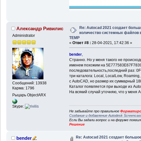
Re: Autocad 2021 создает больш
Александр Ривилис
количество системных файлов 
Administrator
TEMP
«
Ответ #8 :
28-04-2021, 17:42:36 »
bender
,
Странно. Но у меня такого не происхо
именем похожим на 5E777583E67F7839
последовательность,последний раз: 0
три каталога: Local, LocalLow, Roamin
с AutoCAD, но размер их суммарный 18
Сообщений: 13938
Каталог появляется при выходе из Auto
Карма: 1796
На всякий случай уточняю, что у меня 
Рыцарь ObjectARX
Skype:
Не забывайте про правильное
Форматиро
Создание и добавление Autodesk Screencas
Если Вы задали вопрос и на форуме появи
Решение
Re: Autocad 2021 создает большо
bender