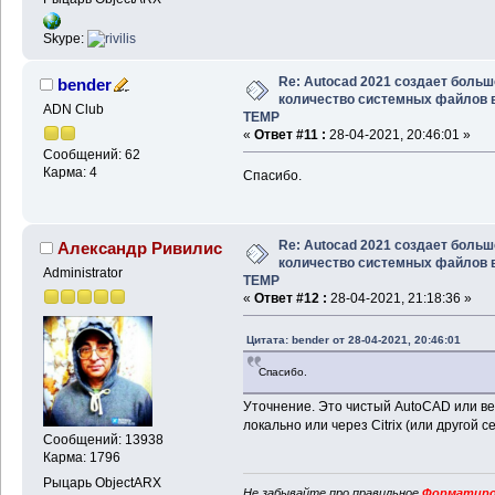
Skype:
Re: Autocad 2021 создает больш
bender
количество системных файлов 
ADN Club
TEMP
«
Ответ #11 :
28-04-2021, 20:46:01 »
Сообщений: 62
Карма: 4
Спасибо.
Re: Autocad 2021 создает больш
Александр Ривилис
количество системных файлов 
Administrator
TEMP
«
Ответ #12 :
28-04-2021, 21:18:36 »
Цитата: bender от 28-04-2021, 20:46:01
Спасибо.
Уточнение. Это чистый AutoCAD или в
локально или через Citrix (или другой с
Сообщений: 13938
Карма: 1796
Рыцарь ObjectARX
Не забывайте про правильное
Форматиро