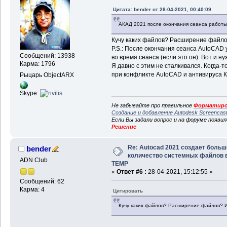
Цитата: bender от 28-04-2021, 00:40:09
АКАД 2021 после окончания сеанса работы 
Кучу каких файлов? Расширение файло
P.S.: После окончания сеанса AutoCAD 
Сообщений: 13938
во время сеанса (если это он). Вот и н
Карма: 1796
Я давно с этим не сталкивался. Когда-
при конфликте AutoCAD и антивируса К
Рыцарь ObjectARX
Skype:
Не забывайте про правильное
Форматиро
Создание и добавление Autodesk Screencas
Если Вы задали вопрос и на форуме появи
Решение
Re: Autocad 2021 создает больш
bender
количество системных файлов 
ADN Club
TEMP
«
Ответ #6 :
28-04-2021, 15:12:55 »
Сообщений: 62
Карма: 4
Цитировать
Кучу каких файлов? Расширение файлов? 