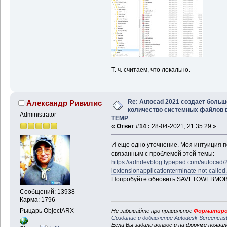
Т. ч. считаем, что локально.
Re: Autocad 2021 создает больш
Александр Ривилис
количество системных файлов 
Administrator
TEMP
«
Ответ #14 :
28-04-2021, 21:35:29 »
И еще одно уточнение. Моя интуиция по
связанным с проблемой этой темы:
https://adndevblog.typepad.com/autocad/
iextensionapplicationterminate-not-called
Попробуйте обновить SAVETOWEBMOB
Сообщений: 13938
Карма: 1796
Рыцарь ObjectARX
Не забывайте про правильное
Форматиро
Создание и добавление Autodesk Screencas
Если Вы задали вопрос и на форуме появи