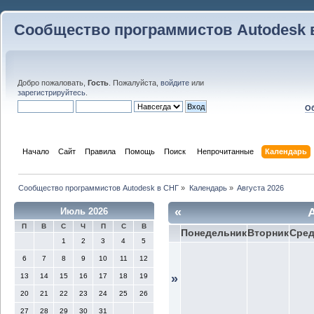
Сообщество программистов Autodesk 
Добро пожаловать,
Гость
. Пожалуйста,
войдите
или
зарегистрируйтесь
.
Об
Начало
Сайт
Правила
Помощь
Поиск
 Непрочитанные 
Календарь
Сообщество программистов Autodesk в СНГ
»
Календарь
»
Августа 2026
«
Июль 2026
П
В
С
Ч
П
С
В
Понедельник
Вторник
Сре
1
2
3
4
5
6
7
8
9
10
11
12
13
14
15
16
17
18
19
»
20
21
22
23
24
25
26
27
28
29
30
31