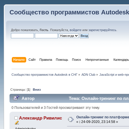
Сообщество программистов Autodesk
Добро пожаловать,
Гость
. Пожалуйста,
войдите
или
зарегистрируйтесь
.
Начало
Сайт
Правила
Помощь
Поиск
 Непрочитанные 
Календарь
Сообщество программистов Autodesk в СНГ
»
ADN Club
»
JavaScript и web-п
Страницы: [
1
]
Вниз
Автор
Тема: Онлайн-тренинг по пла
0 Пользователей и 3 Гостей просматривают эту тему.
Онлайн-тренинг по платформе 
Александр Ривилис
«
:
24-09-2020, 23:14:58 »
Administrator