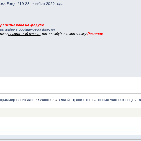
k Forge / 19-23 октября 2020 года
рование кода на форуме
ast видео в сообщение на форуме
вился
правильный ответ
, то не забудьте про кнопку
Решение
рограммирование для ПО Autodesk
»
Онлайн-тренинг по платформе Autodesk Forge / 19