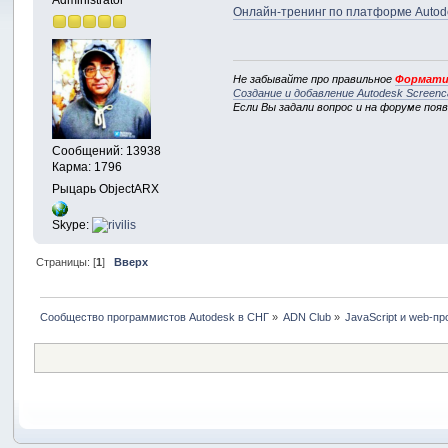
Онлайн-тренинг по платформе Autodes
Не забывайте про правильное
Формати
Создание и добавление Autodesk Screenc
Если Вы задали вопрос и на форуме поя
Сообщений: 13938
Карма: 1796
Рыцарь ObjectARX
Skype:
Страницы: [
1
]
Вверх
Сообщество программистов Autodesk в СНГ
»
ADN Club
»
JavaScript и web-п