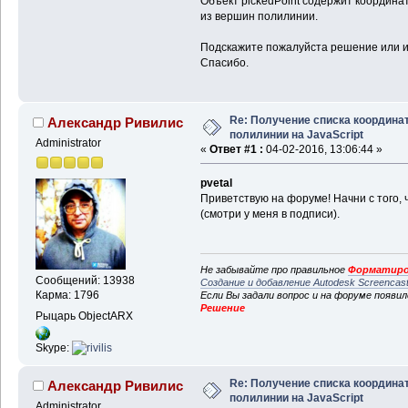
Объект pickedPoint содержит координат
из вершин полилинии.
Подскажите пожалуйста решение или и
Спасибо.
Re: Получение списка координа
Александр Ривилис
полилинии на JavaScript
Administrator
«
Ответ #1 :
04-02-2016, 13:06:44 »
pvetal
Приветствую на форуме! Начни с того,
(смотри у меня в подписи).
Не забывайте про правильное
Форматиро
Сообщений: 13938
Создание и добавление Autodesk Screencas
Карма: 1796
Если Вы задали вопрос и на форуме появи
Решение
Рыцарь ObjectARX
Skype:
Re: Получение списка координа
Александр Ривилис
полилинии на JavaScript
Administrator