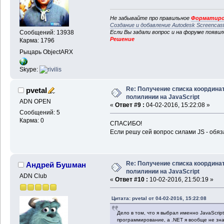
Не забывайте про правильное
Форматиро
Создание и добавление Autodesk Screencas
Если Вы задали вопрос и на форуме появи
Сообщений: 13938
Решение
Карма: 1796
Рыцарь ObjectARX
Skype:
Re: Получение списка координа
pvetal
полилинии на JavaScript
ADN OPEN
«
Ответ #9 :
04-02-2016, 15:22:08 »
Сообщений: 5
Карма: 0
СПАСИБО!
Если решу сей вопрос силами JS - об
Re: Получение списка координа
Андрей Бушман
полилинии на JavaScript
ADN Club
«
Ответ #10 :
10-02-2016, 21:50:19 »
Цитата: pvetal от 04-02-2016, 15:22:08
Дело в том, что я выбрал именно JavaScript
программирование, а .NET я вообще не зна