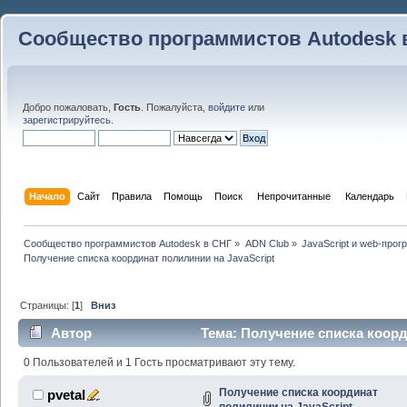
Сообщество программистов Autodesk 
Добро пожаловать,
Гость
. Пожалуйста,
войдите
или
зарегистрируйтесь
.
Начало
Сайт
Правила
Помощь
Поиск
 Непрочитанные 
Календарь
Сообщество программистов Autodesk в СНГ
»
ADN Club
»
JavaScript и web-про
Получение списка координат полилинии на JavaScript
Страницы: [
1
]
Вниз
Автор
Тема: Получение списка коорд
(Прочитано 48213 раз)
0 Пользователей и 1 Гость просматривают эту тему.
Получение списка координат
pvetal
полилинии на JavaScript