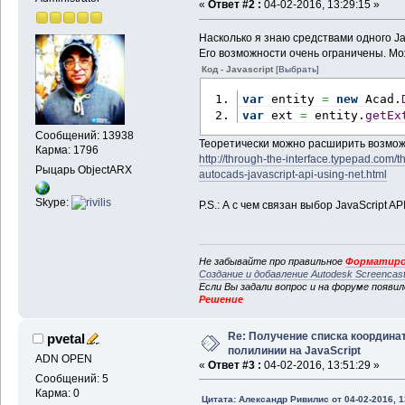
«
Ответ #2 :
04-02-2016, 13:29:15 »
Насколько я знаю средствами одного J
Его возможности очень ограничены. Мо
Код - Javascript
[Выбрать]
var
 entity 
=
new
 Acad.
var
 ext 
=
 entity.
getEx
Сообщений: 13938
Теоретически можно расширить возможн
Карма: 1796
http://through-the-interface.typepad.com
Рыцарь ObjectARX
autocads-javascript-api-using-net.html
Skype:
P.S.: А с чем связан выбор JavaScript A
Не забывайте про правильное
Форматиро
Создание и добавление Autodesk Screencas
Если Вы задали вопрос и на форуме появи
Решение
Re: Получение списка координа
pvetal
полилинии на JavaScript
ADN OPEN
«
Ответ #3 :
04-02-2016, 13:51:29 »
Сообщений: 5
Карма: 0
Цитата: Александр Ривилис от 04-02-2016, 1