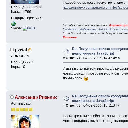
Подробнее можешь посмотреть здесь:
Сообщений: 13938
http://adndevblog.typepad.com/files/auto
Карма: 1796
Рыцарь ObjectARX
Не забывайте про правильное
Форматиро
Skype:
Создание и добавление Autodesk Screencas
Если Вы задали вопрос и на форуме появи
Решение
Re: Получение списка координа
pvetal
полилинии на JavaScript
ADN OPEN
«
Ответ #7 :
04-02-2016, 14:47:45 »
Сообщений: 5
Карма: 0
Извините за настойчивость, а в javascri
новых функций, которые могли бы помо
добавилось
Re: Получение списка координа
Александр Ривилис
полилинии на JavaScript
Administrator
«
Ответ #8 :
04-02-2016, 15:11:34 »
Посмотри какие свойства - значения сво
может найдёшь там что-то подходящее