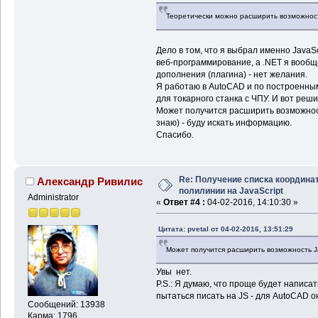
Теоретически можно расширить возможност
Дело в том, что я выбрал именно JavaSc
веб-программирование, а .NET я вообще
дополнения (плагина) - нет желания.
Я работаю в AutoCAD и по построенным
для токарного станка с ЧПУ. И вот реш
Может получится расширить возможност
знаю) - буду искать информацию.
Спасибо.
Re: Получение списка координа
Александр Ривилис
полилинии на JavaScript
Administrator
«
Ответ #4 :
04-02-2016, 14:10:30 »
Цитата: pvetal от 04-02-2016, 13:51:29
Может получится расширить возможность J
Увы нет.
P.S.: Я думаю, что проще будет написат
пытаться писать на JS - для AutoCAD 
Сообщений: 13938
Карма: 1796