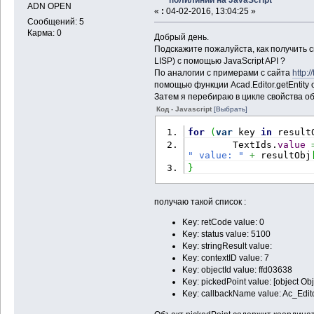
ADN OPEN
«
:
04-02-2016, 13:04:25 »
Сообщений: 5
Карма: 0
Добрый день.
Подскажите пожалуйста, как получить с
LISP) c помощью JavaScript API ?
По аналогии с примерами с сайта
http:
помощью функции Acad.Editor.getEntity об
Затем я перебираю в цикле свойства об
Код - Javascript
[Выбрать]
for
(
var
 key 
in
 result
        TextIds.
value
" value: "
+
 resultObj
}
получаю такой список :
Key: retCode value: 0
Key: status value: 5100
Key: stringResult value:
Key: contextID value: 7
Key: objectId value: ffd03638
Key: pickedPoint value: [object Obj
Key: callbackName value: Ac_Edit