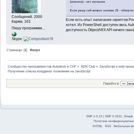
(плагина) - нет желания.
...
Если решу сей вопрос силами JS - обязат
Сообщений: 2000
Если есть опыт написания скриптов Pow
Карма: 163
хотел. Из PowerShell доступен весь Au
Пишу программки...
доступность ObjectARX API ничего сказа
Skype:
Страницы: [
1
]
Вверх
Сообщество программистов Autodesk в СНГ
»
ADN Club
»
JavaScript и web-про
Получение списка координат полилинии на JavaScript
Перейти в:
SMF 2.0.15
|
SMF © 2011
,
Simple
Политика конфиденциальн
XHTML
RSS
Мобильная ве