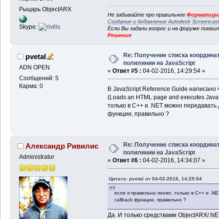
Рыцарь ObjectARX
Не забывайте про правильное
Форматиро
Создание и добавление Autodesk Screencas
Skype:
Если Вы задали вопрос и на форуме появи
Решение
Re: Получение списка координа
pvetal
полилинии на JavaScript
ADN OPEN
«
Ответ #5 :
04-02-2016, 14:29:54 »
Сообщений: 5
Карма: 0
В JavaScript Reference Guide написано
(Loads an HTML page and executes JavaS
только в С++ и .NET можно передавать
функции, правильно ?
Re: Получение списка координа
Александр Ривилис
полилинии на JavaScript
Administrator
«
Ответ #6 :
04-02-2016, 14:34:07 »
Цитата: pvetal от 04-02-2016, 14:29:54
если я правильно понял, только в С++ и .
callback функции, правильно ?
Да. И только средствами ObjectARX/.N