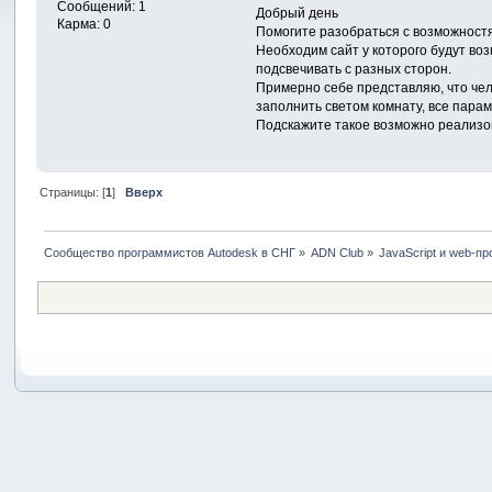
Сообщений: 1
Добрый день
Карма: 0
Помогите разобраться с возможностя
Необходим сайт у которого будут во
подсвечивать с разных сторон.
Примерно себе представляю, что чел
заполнить светом комнату, все парам
Подскажите такое возможно реализова
Страницы: [
1
]
Вверх
Сообщество программистов Autodesk в СНГ
»
ADN Club
»
JavaScript и web-п