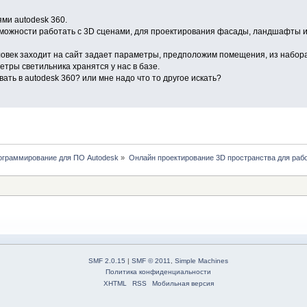
ми autodesk 360.
зможности работать с 3D сценами, для проектирования фасады, ландшафты и 
овек заходит на сайт задает параметры, предположим помещения, из набора
етры светильника хранятся у нас в базе.
ть в autodesk 360? или мне надо что то другое искать?
рограммирование для ПО Autodesk
»
Онлайн проектирование 3D пространства для рабо
SMF 2.0.15
|
SMF © 2011
,
Simple Machines
Политика конфиденциальности
XHTML
RSS
Мобильная версия