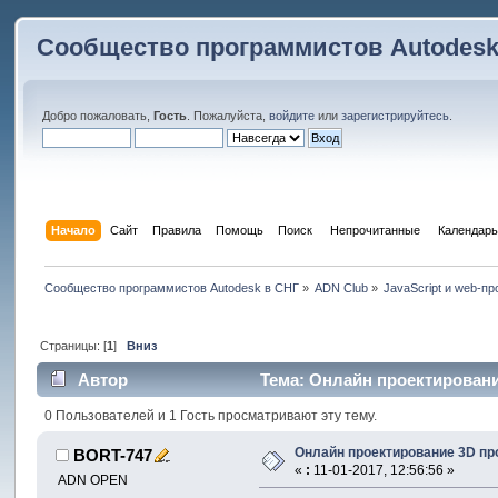
Сообщество программистов Autodesk
Добро пожаловать,
Гость
. Пожалуйста,
войдите
или
зарегистрируйтесь
.
Начало
Сайт
Правила
Помощь
Поиск
 Непрочитанные 
Календарь
Сообщество программистов Autodesk в СНГ
»
ADN Club
»
JavaScript и web-п
Страницы: [
1
]
Вниз
Автор
Тема: Онлайн проектирование
0 Пользователей и 1 Гость просматривают эту тему.
Онлайн проектирование 3D пр
BORT-747
«
:
11-01-2017, 12:56:56 »
ADN OPEN