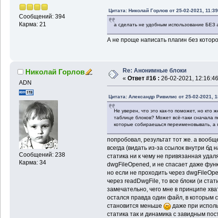
Цитата: Николай Горлов от 25-02-2021, 11:39
Сообщений: 394
Карма: 21
а сделать не удобным использование БЕЗ a
А не проще написать плагин без котор
Re: Анонимные блоки
Николай Горлов
«
Ответ #16 :
26-02-2021, 12:16:46
ADN
Цитата: Александр Ривилис от 25-02-2021, 1
Не уверен, что это как-то поможет, но кто
таблице блоков? Может всё-таки сначала п
которые собираешься переименовывать, а 
попробовал, результат тот же. а вообщ
всегда (видать из-за ссылок внутри бд 
Сообщений: 238
статика ни к чему не привязанная удал
Карма: 34
dwgFileOpened, и не спасает даже фун
но если не проходить через dwgFileOp
через readDwgFile, то все блоки (и ста
замечательно, чего мне в принципе хва
остался правда один файл, в которым 
становится меньше
даже при исполь
статика так и динамика с завидным пос