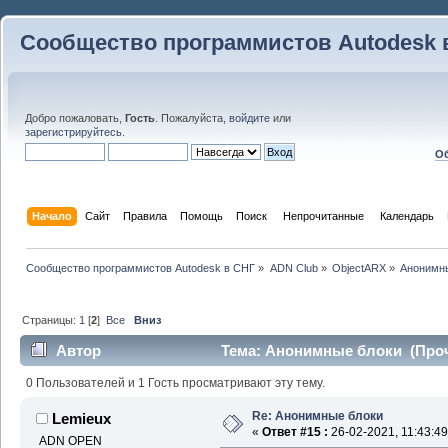
Сообщество программистов Autodesk 
Добро пожаловать,
Гость
. Пожалуйста,
войдите
или
зарегистрируйтесь
.
Об
Начало
Сайт
Правила
Помощь
Поиск
 Непрочитанные 
Календарь
Сообщество программистов Autodesk в СНГ
»
ADN Club
»
ObjectARX
»
Анонимны
Страницы:
1
[
2
]
Все
Вниз
Автор
Тема: Анонимные блоки (Прочи
0 Пользователей и 1 Гость просматривают эту тему.
Re: Анонимные блоки
Lemieux
«
Ответ #15 :
26-02-2021, 11:43:49
ADN OPEN