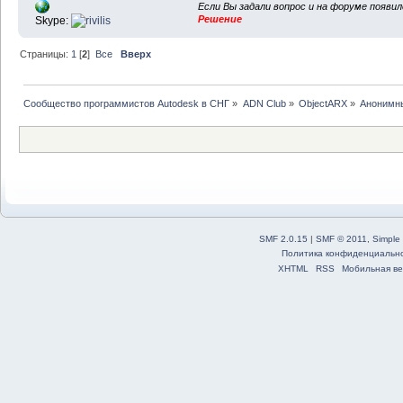
Если Вы задали вопрос и на форуме появи
Решение
Skype:
Страницы:
1
[
2
]
Все
Вверх
Сообщество программистов Autodesk в СНГ
»
ADN Club
»
ObjectARX
»
Анонимны
SMF 2.0.15
|
SMF © 2011
,
Simple
Политика конфиденциальн
XHTML
RSS
Мобильная ве