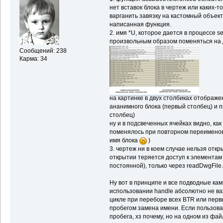
нет вставок блока в чертеж или каких-то
варганить завязку на кастомный объект,
написанная функция.
2. имя *U, которое дается в процес
произвольным образом поменяться на д
Сообщений: 238
Карма: 34
на картинке в двух столбиках отображе
ананимного блока (первый столбец) и 
столбец)
ну и в подсвеченных ячейках видно, ка
поменялось при повторном переименов
имя блока
)
3. чертеж ни в коем случае нельзя откр
открытии теряется доступ к элементам
постоянной), только через readDwgFile.
Ну вот в принципе и все подводные камн
использовании handle абсолютно не в
цикле при переборе всех BTR или перв
пробегом замена имени. Если пользова
пробега, хз почему, но на одном из фа