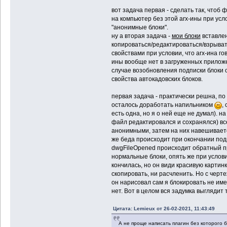
вот задача первая - сделать так, чтоб
на компьютер без этой arx-ины при усл
"анонимные блоки".
ну а вторая задача -
мои блоки
вставлен
копироваться/редактироваться/взрыва
свойствами при условии, что arx-ина го
ины вообще нет в загруженных приложен
случае возобновления подписки блоки 
свойства автокадовских блоков.
первая задача - практически решна, п
осталось доработать напильником
,
есть одна, но я о ней еще не думал). н
файл редактировался и сохранялся) вс
анонимными, затем на них навешиваетс
же беда происходит при окончании под
dwgFileOpened происходит обратный п
нормальные блоки, опять же при услов
кончилась, но он види красивую картинк
скопировать, ни расчленить. Но с чер
он нарисовал сам я блокировать не име
нет. Вот в целом вся задумка выглядит т
Цитата: Lemieux от 26-02-2021, 11:43:49
А не проще написать плагин без которого 