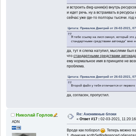
и встроить dwg-шник(и) внутрь ресурсов
и идет речь. ну а встраивать в ресурсы
сейчас уже где-то полторы тысячи. год 
Цитата: Привалов Дмитрий от 26-02-2021, 07
Я тебе ссылку на лисп скинул, который это 
стандартными средствами автокада" мне н
да, тут я слегка натупил, мыслями был 
что
стандартными средствами автокад
ему нормальное имя в принципе не возм
проблема.
Цитата: Привалов Дмитрий от 26-02-2021, 07
Второй файл у тебя отличается от первого
да, согласен, пропустил.
Re: Анонимные блоки
Николай Горлов
«
Ответ #17 :
02-03-2021, 11:20:16
ADN
Вроде как поборол
. Теперь можно п
1. функция acdbSetReferenced обязате