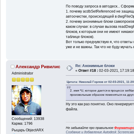
По поводу запроса в автодеск... Сформ
1. почему acdbSetReferenced не защищ
автоочистки, происходящей в dwgFileO
2. почему анонимные блоки самопроизв
каком случае: в случае вызова readDwg
блоков, к которым они не имеют никак
таблице блоков).
Вот только предчувствую я, что ответы 
уже и не важны. Так что не буду мучать 
Re: Анонимные блоки
Александр Ривилис
«
Ответ #18 :
02-03-2021, 17:19:18
Administrator
Цитата: Николай Горлов от 02-03-2021, 11:20
2. имя *U, которое дается в процессе s
произвольным образом поменяться на друго
Ну это как раз понятно. Оно генерируе
файла.
Сообщений: 13938
Карма: 1796
Не забывайте про правильное
Форматиро
Рыцарь ObjectARX
Создание и добавление Autodesk Screencas