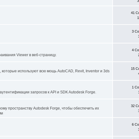
3
41 С
3 С
4 С
аивания Viewer в веб-страницу.
15 С
которые используют всю мощь AutoCAD, Revit, Inventor и 3ds
1 С
аутентификации запросов к API и SDK Autodesk Forge.
32 С
ому пространству Autodesk Forge, чтобы обеспечить их
ми
6 С