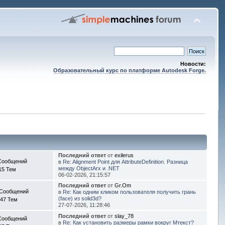
Новости:
Образовательный курс по платформе Autodesk Forge.
Последний ответ
от
exilerus
Сообщений
в
Re: Alignment Point для AttributeDefinition. Разница
между ObjectArx и .NET
15 Тем
06-02-2026, 21:15:57
Последний ответ
от
Gr.Om
 Сообщений
в
Re: Как одним кликом пользователя получить грань
(face) из solid3d?
47 Тем
27-07-2026, 11:28:46
Последний ответ
от
slay_78
Сообщений
в
Re: Как установить размеры рамки вокруг Мтекст?