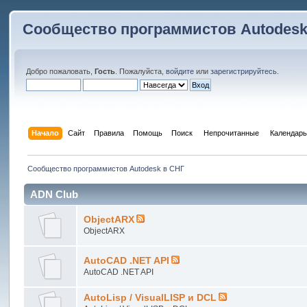
Сообщество программистов Autodesk
Добро пожаловать,
Гость
. Пожалуйста,
войдите
или
зарегистрируйтесь
.
Начало
Сайт
Правила
Помощь
Поиск
 Непрочитанные 
Календарь
Сообщество программистов Autodesk в СНГ
ADN Club
ObjectARX
ObjectARX
AutoCAD .NET API
AutoCAD .NET API
AutoLisp / VisualLISP и DCL