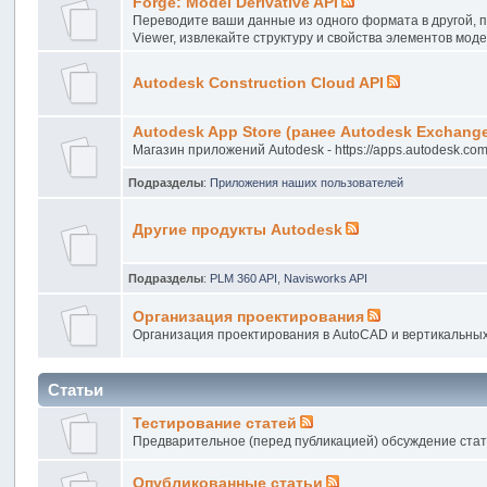
Forge: Model Derivative API
Переводите ваши данные из одного формата в другой, п
Viewer, извлекайте структуру и свойства элементов мод
Autodesk Construction Cloud API
Autodesk App Store (ранее Autodesk Exchang
Магазин приложений Autodesk - https://apps.autodesk.com
Подразделы
:
Приложения наших пользователей
Другие продукты Autodesk
Подразделы
:
PLM 360 API
,
Navisworks API
Организация проектирования
Организация проектирования в AutoCAD и вертикальных реш
Статьи
Тестирование статей
Предварительное (перед публикацией) обсуждение стат
Опубликованные статьи