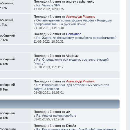
Последний ответ
от
andrey yashchenko
ообщений
в
Re: Views в SFV
2 Тем
17-02-2022, 18:39:25
Последний ответ
от
Александр Ривилис
ообщений
в
Онлайн-тренинг по платформе Autodesk Forge для
программистов - на русском языке
1 Тем
21-10-2021, 14:15:40
Последний ответ
от
Debalance
Сообщений
в
Re: Ждать-ли блокировку российских разработчиков?
7 Тем
11-08-2022, 10:20:31
Последний ответ
от
Vladislav
Сообщений
в
Re: Определение оси модели, соответствующей
"верху"
6 Тем
06-10-2023, 15:11:17
Последний ответ
от
Александр Ривилис
Сообщений
в
Re: Изменение изм. для вставленных элементов
задать с консоли
8 Тем
03-08-2021, 19:06:01
Последний ответ
от
alz
Сообщений
в
Re: Аналог панели свойств
0 Тем
02-01-2025, 21:19:56
Последний ответ
от
DimVer
Сообщений
в
Re: Как использовать класс AcadAppInfo для чтения и