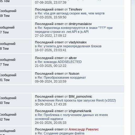
05 Тем
07-08-2026, 23:07:39
Последний ответ
от
Timofeev
Сообщений
в
Re: vba для автокад скорее жив, чем мертв
69 Тем
27-03-2026, 15:59:50
Последний ответ
от
dmitrymaslakov
ообщений
в
Re: Кириллица конвертируется в знаки "???" при
передачи строки из .net API в js API
7 Тем
27-10-2022, 17:09:12
Последний ответ
от
vladykinalex
Сообщений
в
Re: утилита для переопределения блоков
8 Тем
16-07-2026, 23:03:41
Последний ответ
от
altver
Сообщений
в
Re: команда ADDSELECTED
7 Тем
21-03-2025, 00:12:22
Последний ответ
от
Nutson
Сообщений
в
Re: Преобразование координат
81 Тем
09-08-2024, 20:10:59
Последний ответ
от
BIM_pomoshnic
Сообщений
в
Включение Revit проекта при запуске Revit (v2022)
60 Тем
30-09-2024, 17:43:28
Последний ответ
от
izhgtumekhanik
Сообщений
в
Re: Проблема с получением данных из ячеек
основной надписи
62 Тем
24-01-2026, 20:05:33
Последний ответ
от
Александр Ривилис
Сообщений
в
Re: Создание редакции файла