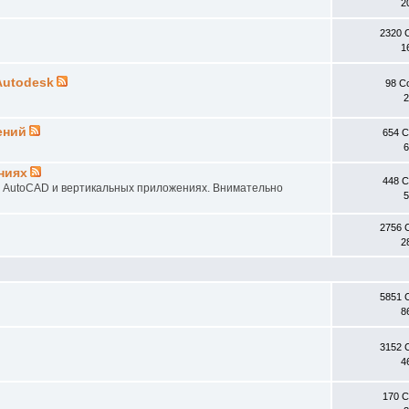
2
2320 
1
Autodesk
98 С
2
ений
654 
6
ниях
448 
в AutoCAD и вертикальных приложениях. Внимательно
5
2756 
2
5851 
8
3152 
4
170 