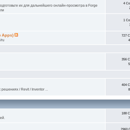
4 С
одготовьте их для дальнейшего онлайн-просмотра в Forge
ели
1 С
e Apps)
727 
/ru
4
356 
5
404 
ениях / Revit / Inventor ...
8
188 
ей.
7
2960 