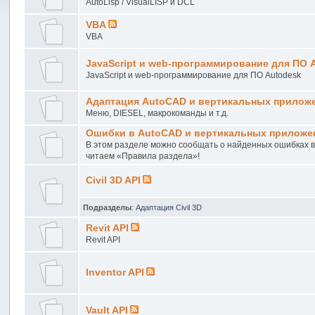
AutoLisp / VisualLISP и DCL
VBA
VBA
JavaScript и web-программирование для ПО 
JavaScript и web-программирование для ПО Autodesk
Адаптация AutoCAD и вертикальных прилож
Меню, DIESEL, макрокоманды и т.д.
Ошибки в AutoCAD и вертикальных приложе
В этом разделе можно сообщать о найденных ошибках 
читаем «Правила раздела»!
Civil 3D API
Подразделы
:
Адаптация Civil 3D
Revit API
Revit API
Inventor API
Vault API