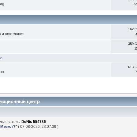
org
22
162 
я и пожелания
3
359 
1
ов
613 
оп.
7
рмационный центр
льзователь:
DeNis 554786
 Мтекст?
"
( 07-08-2026, 23:07:39 )