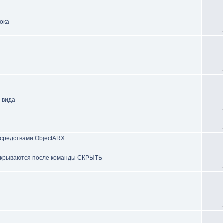
лока
 вида
 средствами ObjectARX
 скрываются после команды СКРЫТЬ