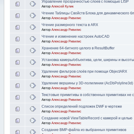
Управление прозрачностью слоев с помощью LISP
Автор
Алексей Кулик
Чтение Таблицы Свойств Блока для динамического б
Автор
Александр Ривилис
Чтение размерного текста в ARX
Автор
Александр Ривилис
Чтение и изменение настроек AutoCAD
Автор
Александр Ривилис
Хранение 64-битного целого в ResultBuffer
Автор
Александр Ривилис
Установка камеры/объектива, цели, ширины и высоты
Автор
Александр Ривилис
Удаление фильтров слоёв при помощи ObjectARX
Автор
Александр Ривилис
Удаление вершины у 3D-полилинии (AcDbPolyline3d)
Автор
Александр Ривилис
Текстовые примитивы в собственных примитивах не
Автор
Александр Ривилис
Список определений подложек DWF в чертеже
Автор
Александр Ривилис
Создание новой ViewTableRecord с камерой и целью
Автор
Александр Ривилис
Создание BMP-файла из выбранных примитивов