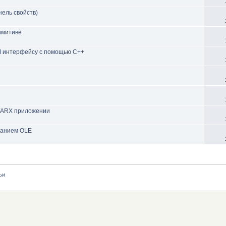
нель свойств)
имитиве
M интерфейсу с помощью C++
+/ARX приложении
ванием OLE
ьи