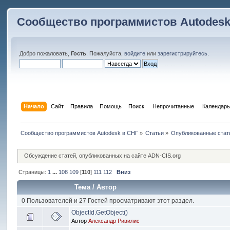
Сообщество программистов Autodesk
Добро пожаловать,
Гость
. Пожалуйста,
войдите
или
зарегистрируйтесь
.
Начало
Сайт
Правила
Помощь
Поиск
 Непрочитанные 
Календарь
Сообщество программистов Autodesk в СНГ
»
Статьи
»
Опубликованные стат
Обсуждение статей, опубликованных на сайте ADN-CIS.org
Страницы:
1
...
108
109
[
110
]
111
112
Вниз
Тема
/
Автор
0 Пользователей и 27 Гостей просматривают этот раздел.
ObjectId.GetObject()
Автор
Александр Ривилис