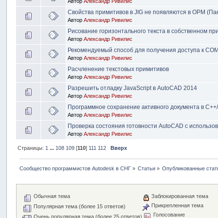
Автор
Александр Ривилис
Свойства примитивов в JIG не появляются в OPM (Па
Автор
Александр Ривилис
Рисование горизонтального текста в собственном пр
Автор
Александр Ривилис
Рекомендуемый способ для получения доступа к CO
Автор
Александр Ривилис
Расчленение текстовых примитивов
Автор
Александр Ривилис
Разрешить отладку JavaScript в AutoCAD 2014
Автор
Александр Ривилис
Программное сохранение активного документа в C+
Автор
Александр Ривилис
Проверка состояния готовности AutoCAD с использо
Автор
Александр Ривилис
Страницы:
1
...
108
109
[
110
]
111
112
Вверх
Сообщество программистов Autodesk в СНГ
»
Статьи
»
Опубликованные стат
Обычная тема
Заблокированная тема
Прикрепленная тема
Популярная тема (более 15 ответов)
Голосование
Очень популярная тема (более 25 ответов)