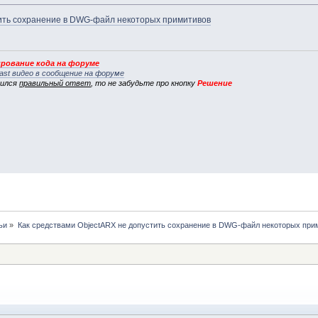
тить сохранение в DWG-файл некоторых примитивов
рование кода на форуме
ast видео в сообщение на форуме
вился
правильный ответ
, то не забудьте про кнопку
Решение
ьи
»
Как средствами ObjectARX не допустить сохранение в DWG-файл некоторых при