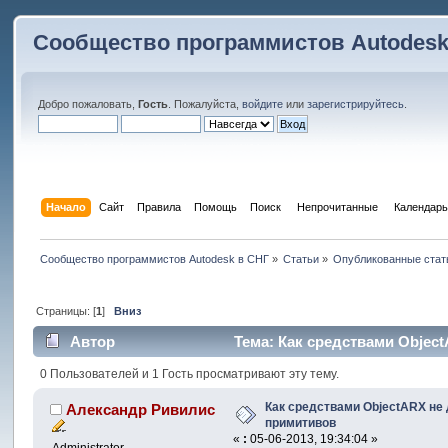
Сообщество программистов Autodesk
Добро пожаловать,
Гость
. Пожалуйста,
войдите
или
зарегистрируйтесь
.
Начало
Сайт
Правила
Помощь
Поиск
 Непрочитанные 
Календарь
Сообщество программистов Autodesk в СНГ
»
Статьи
»
Опубликованные стат
Страницы: [
1
]
Вниз
Автор
Тема: Как средствами Objec
0 Пользователей и 1 Гость просматривают эту тему.
Как средствами ObjectARX не
Александр Ривилис
примитивов
«
:
05-06-2013, 19:34:04 »
Administrator