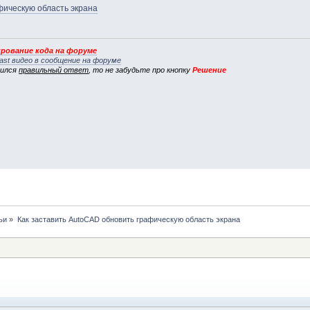
фическую область экрана
рование кода на форуме
ast видео в сообщение на форуме
вился
правильный ответ
, то не забудьте про кнопку
Решение
ьи
»
Как заставить AutoCAD обновить графическую область экрана