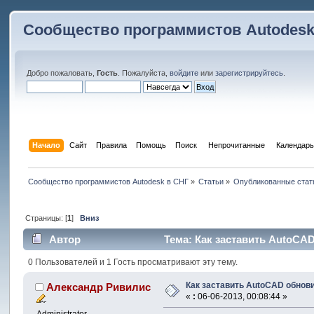
Сообщество программистов Autodesk
Добро пожаловать,
Гость
. Пожалуйста,
войдите
или
зарегистрируйтесь
.
Начало
Сайт
Правила
Помощь
Поиск
 Непрочитанные 
Календарь
Сообщество программистов Autodesk в СНГ
»
Статьи
»
Опубликованные стат
Страницы: [
1
]
Вниз
Автор
Тема: Как заставить AutoCAD
0 Пользователей и 1 Гость просматривают эту тему.
Как заставить AutoCAD обнов
Александр Ривилис
«
:
06-06-2013, 00:08:44 »
Administrator