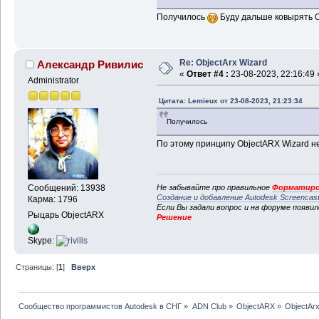
Получилось
Буду дальше ковырять 
Re: ObjectArx Wizard
Александр Ривилис
«
Ответ #4 :
23-08-2023, 22:16:49 
Administrator
Цитата: Lemieux от 23-08-2023, 21:23:34
Получилось
По этому принципу ObjectARX Wizard н
Не забывайте про правильное
Форматиро
Сообщений: 13938
Создание и добавление Autodesk Screencas
Карма: 1796
Если Вы задали вопрос и на форуме появи
Рыцарь ObjectARX
Решение
Skype:
Страницы: [
1
]
Вверх
Сообщество программистов Autodesk в СНГ
»
ADN Club
»
ObjectARX
»
ObjectAr