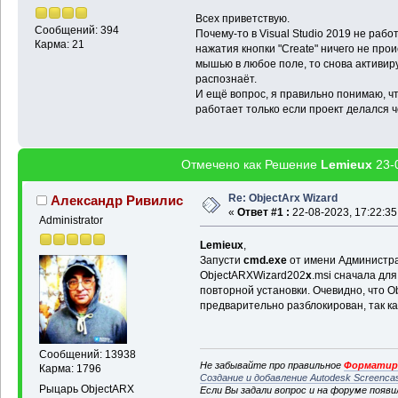
Всех приветствую.
Сообщений: 394
Почему-то в Visual Studio 2019 не работ
Карма: 21
нажатия кнопки "Create" ничего не про
мышью в любое поле, то снова активиру
распознаёт.
И ещё вопрос, я правильно понимаю,
работает только если проект делался ч
Отмечено как Решение
Lemieux
23-0
Re: ObjectArx Wizard
Александр Ривилис
«
Ответ #1 :
22-08-2023, 17:22:35
Administrator
Lemieux
,
Запусти
cmd.exe
от имени Администрат
ObjectARXWizard202
x
.msi сначала дл
повторной установки. Очевидно, что 
предварительно разблокирован, так ка
Сообщений: 13938
Не забывайте про правильное
Форматиро
Карма: 1796
Создание и добавление Autodesk Screenca
Рыцарь ObjectARX
Если Вы задали вопрос и на форуме появ