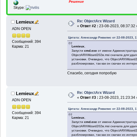
Решение
Skype:
Re: ObjectArx Wizard
Lemieux
«
Ответ #2 :
23-08-2023, 08:37:32 
ADN OPEN
Цитата: Александр Ривилис от 22-08-2023, 1
Сообщений: 394
Карма: 21
Lemieux
,
Запусти
cmd.exe
от имени Администратора (
ObjectARXWizard202
x
.msi сначала для уда
установки. Очевидно, что ObjectARXWizard
разблокирован, так как он скачан из интер
Спасибо, сегодня попробую
Re: ObjectArx Wizard
Lemieux
«
Ответ #3 :
23-08-2023, 21:23:34 
ADN OPEN
Цитата: Александр Ривилис от 22-08-2023, 1
Сообщений: 394
Карма: 21
Lemieux
,
Запусти
cmd.exe
от имени Администратора (
ObjectARXWizard202
x
.msi сначала для уда
установки. Очевидно, что ObjectARXWizard
разблокирован, так как он скачан из интер