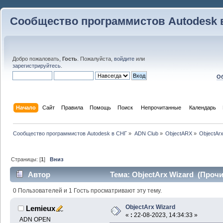
Сообщество программистов Autodesk 
Добро пожаловать,
Гость
. Пожалуйста,
войдите
или
зарегистрируйтесь
.
Об
Начало
Сайт
Правила
Помощь
Поиск
 Непрочитанные 
Календарь
Сообщество программистов Autodesk в СНГ
»
ADN Club
»
ObjectARX
»
ObjectAr
Страницы: [
1
]
Вниз
Автор
Тема: ObjectArx Wizard (Прочи
0 Пользователей и 1 Гость просматривают эту тему.
ObjectArx Wizard
Lemieux
«
:
22-08-2023, 14:34:33 »
ADN OPEN