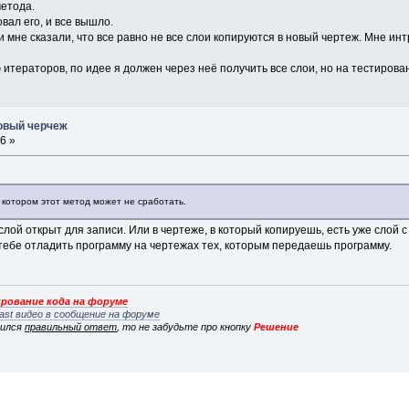
метода.
вал его, и все вышло.
мне сказали, что все равно не все слои копируются в новый чертеж. Мне инт
 итераторов, по идее я должен через неё получить все слои, но на тестирован
новый черчеж
6 »
и котором этот метод может не сработать.
лой открыт для записи. Или в чертеже, в который копируешь, есть уже слой 
тебе отладить программу на чертежах тех, которым передаешь программу.
рование кода на форуме
ast видео в сообщение на форуме
вился
правильный ответ
, то не забудьте про кнопку
Решение