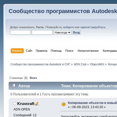
Сообщество программистов Autodesk
Добро пожаловать,
Гость
. Пожалуйста,
войдите
или
зарегистрируйтесь
.
Начало
Сайт
Правила
Помощь
Поиск
 Непрочитанные 
Календарь
Сообщество программистов Autodesk в СНГ
»
ADN Club
»
ObjectARX
»
Копиро
Страницы: [
1
]
Вниз
Автор
Тема: Копирование объектов
0 Пользователей и 1 Гость просматривают эту тему.
Копирование объектов в новый
Kruvcraft
«
:
06-09-2023, 13:43:20 »
ADN OPEN
Сообщений: 12
Здраствуйте, интересует такой вопро