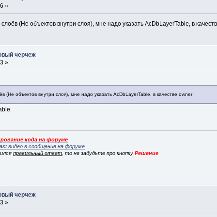
6 »
лоёв (Не объектов внутри слоя), мне надо указать AcDbLayerTable, в качест
новый черчеж
3 »
в (Не объектов внутри слоя), мне надо указать AcDbLayerTable, в качестве owner
ble.
рование кода на форуме
ast видео в сообщение на форуме
вился
правильный ответ
, то не забудьте про кнопку
Решение
новый черчеж
3 »