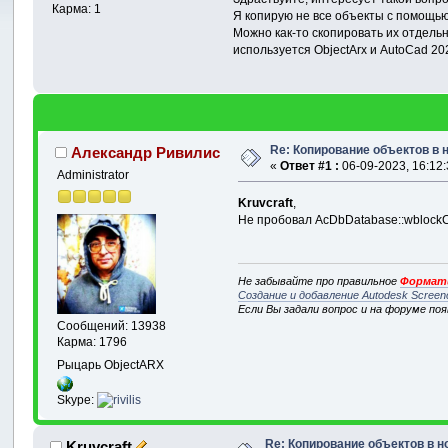
Карма: 1
Я копирую не все объекты с помощью 
Можно как-то скопировать их отдельн
используется ObjectArx и AutoCad 20
Re: Копирование объектов в
Александр Ривилис
«
Ответ #1 :
06-09-2023, 16:12:
Administrator
Kruvcraft
,
Не пробовал AcDbDatabase::wblockC
Не забывайте про правильное
Формати
Создание и добавление Autodesk Screen
Если Вы задали вопрос и на форуме по
Сообщений: 13938
Карма: 1796
Рыцарь ObjectARX
Skype:
Re: Копирование объектов в 
Kruvcraft