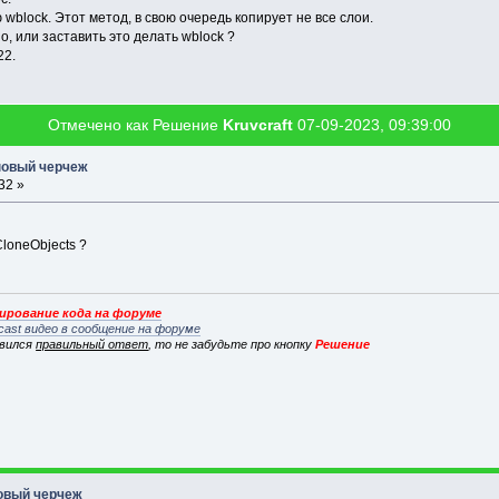
wblock. Этот метод, в свою очередь копирует не все слои.
о, или заставить это делать wblock ?
22.
Отмечено как Решение
Kruvcraft
07-09-2023, 09:39:00
 новый черчеж
32 »
loneObjects ?
рование кода на форуме
cast видео в сообщение на форуме
явился
правильный ответ
, то не забудьте про кнопку
Решение
новый черчеж