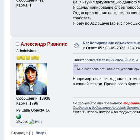
Сообщений: 12
Да, я изучил документацию данного 
Карма: 1
Я сделал копирование слоёв попробо
Отдал приложение на тестирование и 
сработать.
Я бегу по AcDbLayerTable, с помощью
Re: Копирование объектов в 
Александр Ривилис
«
Ответ #5 :
08-09-2023, 13:43:4
Administrator
Цитата: Kruvcraft от 08-09-2023, 08:21:13
Мне интресно есть какие-то условия, пр
Например, если в исходном чертеже с
внешней ссылки. Проще всего будет 
Сообщений: 13938
Карма: 1796
Не забывайте про правильное
Формати
Создание и добавление Autodesk Screenc
Рыцарь ObjectARX
Если Вы задали вопрос и на форуме поя
Skype:
Страницы: [
1
]
Вверх