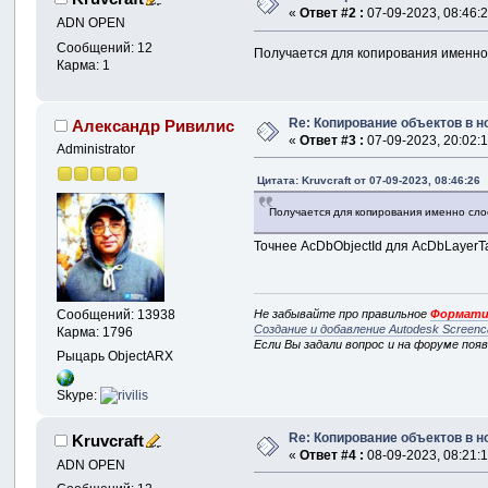
«
Ответ #2 :
07-09-2023, 08:46:2
ADN OPEN
Сообщений: 12
Получается для копирования именно с
Карма: 1
Re: Копирование объектов в 
Александр Ривилис
«
Ответ #3 :
07-09-2023, 20:02:1
Administrator
Цитата: Kruvcraft от 07-09-2023, 08:46:26
Получается для копирования именно слоё
Точнее AcDbObjectId для AcDbLayerTa
Не забывайте про правильное
Формати
Сообщений: 13938
Создание и добавление Autodesk Screenc
Карма: 1796
Если Вы задали вопрос и на форуме поя
Рыцарь ObjectARX
Skype:
Re: Копирование объектов в 
Kruvcraft
«
Ответ #4 :
08-09-2023, 08:21:1
ADN OPEN