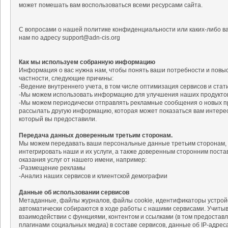
может помешать вам воспользоваться всеми ресурсами сайта.
С вопросами о нашей политике конфиденциальности или каких-либо в
нам по адресу support@adn-cis.org
Как мы используем собранную информацию
Информация о вас нужна нам, чтобы понять ваши потребности и повыс
частности, следующие причины:
-Ведение внутреннего учета, в том числе оптимизация сервисов и стат
-Мы можем использовать информацию для улучшения наших продуктов 
-Мы можем периодически отправлять рекламные сообщения о новых пр
рассылать другую информацию, которая может показаться вам интерес
который вы предоставили.
Передача данных доверенным третьим сторонам.
Мы можем передавать ваши персональные данные третьим сторонам, 
интегрировать наши и их услуги, а также доверенным сторонним постав
оказания услуг от нашего имени, например:
-Размещение рекламы
-Анализ наших сервисов и клиентской демографии
Данные об использовании сервисов
Метаданные, файлы журналов, файлы cookie, идентификаторы устройс
автоматически собираются в ходе работы с нашими сервисами. Учиты
взаимодействии с функциями, контентом и ссылками (в том предоста
плагинами социальных медиа) в составе сервисов, данные об IP-адреса