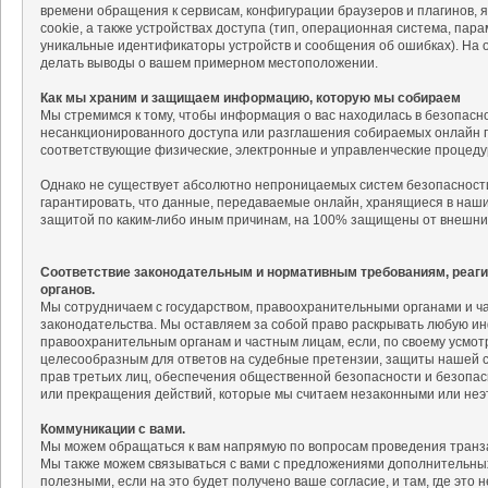
времени обращения к сервисам, конфигурации браузеров и плагинов, 
cookie, а также устройствах доступа (тип, операционная система, па
уникальные идентификаторы устройств и сообщения об ошибках). На
делать выводы о вашем примерном местоположении.
Как мы храним и защищаем информацию, которую мы собираем
Мы стремимся к тому, чтобы информация о вас находилась в безопасн
несанкционированного доступа или разглашения собираемых онлайн п
соответствующие физические, электронные и управленческие процед
Однако не существует абсолютно непроницаемых систем безопасности
гарантировать, что данные, передаваемые онлайн, хранящиеся в наш
защитой по каким-либо иным причинам, на 100% защищены от внешни
Соответствие законодательным и нормативным требованиям, реаг
органов.
Мы сотрудничаем с государством, правоохранительными органами и 
законодательства. Мы оставляем за собой право раскрывать любую и
правоохранительным органам и частным лицам, если, по своему усмо
целесообразным для ответов на судебные претензии, защиты нашей со
прав третьих лиц, обеспечения общественной безопасности и безопас
или прекращения действий, которые мы считаем незаконными или неэ
Коммуникации с вами.
Мы можем обращаться к вам напрямую по вопросам проведения транза
Мы также можем связываться с вами с предложениями дополнительных 
полезными, если на это будет получено ваше согласие, и там, где это 