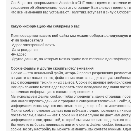
Сообщество программистов Autodesk в СНГ может время от времени и
уведомляя об обновлениях через эту страницу. Вам следует время от 
что все изменения вас устраивают. Политика вступает в силу с October 9
Какую информацию мы собираем о вас
При посещении нашего веб-сайта мы можем собирать следующую 
-Имя пользователя
-Адрес электронной почты
-Дата рождения
-IP-адрес
-Другие данные, по которым можно прямо или косвенно идентифициров
Cookie-файлы и другие скрипты отслеживания
Cookie — это небольшой файл, который просит разрешения размеcтит
вы даете согласие на это, файл записывается на диск и в дальнейшем
вас о посещении тех или иных сайтов. Cookie позволяют веб-приложе
Веб-приложение может адаптировать свое поведение под ваши потреб
запоминая информацию о ваших предпочтениях.
Мы используем файлы cookie, чтобы определить, какие страницы пос
нам анализировать данные о трафике и совершенствовать наш сайт, 
информация используется исключительно для целей статистического а
Файлы cookie помогают делать наш веб-сайт лучше, поскольку с их п
посетителям, а какие — нет. Cookie ни в коем случае не дает нам дост
информации о вас, кроме той, которой вы сами решите поделиться с н
Вы можете выбрать, принимать или отклонять файлы cookie. Большин
cookie, но эту настройку вы можете изменить, как сочтете нужным. Одн