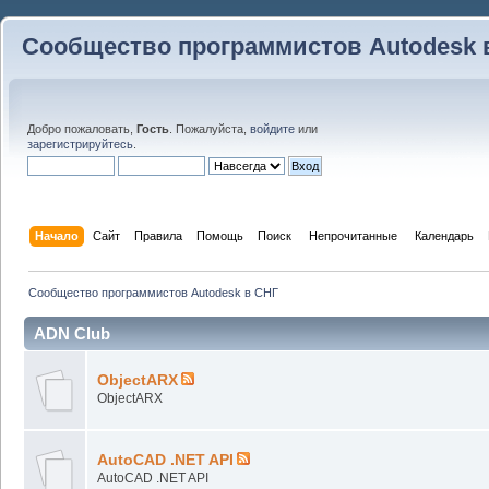
Сообщество программистов Autodesk 
Добро пожаловать,
Гость
. Пожалуйста,
войдите
или
зарегистрируйтесь
.
Начало
Сайт
Правила
Помощь
Поиск
 Непрочитанные 
Календарь
Сообщество программистов Autodesk в СНГ
ADN Club
ObjectARX
ObjectARX
AutoCAD .NET API
AutoCAD .NET API