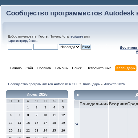
Сообщество программистов Autodesk 
Добро пожаловать,
Гость
. Пожалуйста,
войдите
или
зарегистрируйтесь
.
Доступны 
A
Начало
Сайт
Правила
Помощь
Поиск
 Непрочитанные 
Календарь
Сообщество программистов Autodesk в СНГ
»
Календарь
»
Августа 2026
«
Июль 2026
П
В
С
Ч
П
С
В
Понедельник
Вторник
Сре
1
2
3
4
5
6
7
8
9
10
11
12
13
14
15
16
17
18
19
»
20
21
22
23
24
25
26