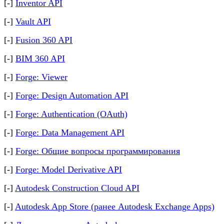
[-]
Inventor API
[-]
Vault API
[-]
Fusion 360 API
[-]
BIM 360 API
[-]
Forge: Viewer
[-]
Forge: Design Automation API
[-]
Forge: Authentication (OAuth)
[-]
Forge: Data Management API
[-]
Forge: Общие вопросы программирования
[-]
Forge: Model Derivative API
[-]
Autodesk Construction Cloud API
[-]
Autodesk App Store (ранее Autodesk Exchange Apps)