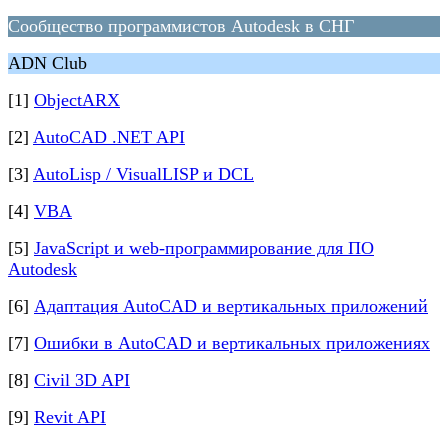
Сообщество программистов Autodesk в СНГ
ADN Club
[1]
ObjectARX
[2]
AutoCAD .NET API
[3]
AutoLisp / VisualLISP и DCL
[4]
VBA
[5]
JavaScript и web-программирование для ПО
Autodesk
[6]
Адаптация AutoCAD и вертикальных приложений
[7]
Ошибки в AutoCAD и вертикальных приложениях
[8]
Civil 3D API
[9]
Revit API