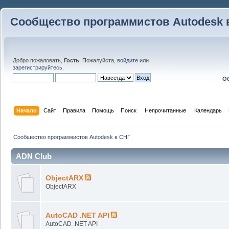
Сообщество программистов Autodesk 
Добро пожаловать,
Гость
. Пожалуйста,
войдите
или
зарегистрируйтесь
.
Об
Начало
Сайт
Правила
Помощь
Поиск
 Непрочитанные 
Календарь
Сообщество программистов Autodesk в СНГ
ADN Club
ObjectARX
ObjectARX
AutoCAD .NET API
AutoCAD .NET API