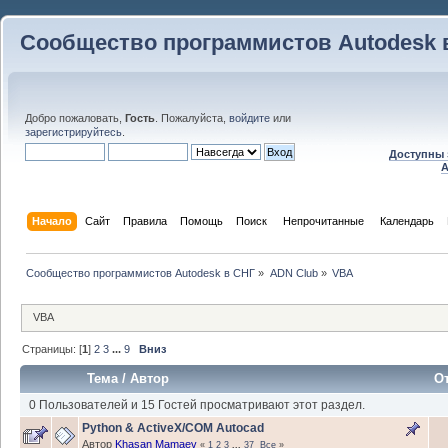
Сообщество программистов Autodesk 
Добро пожаловать,
Гость
. Пожалуйста,
войдите
или
зарегистрируйтесь
.
Доступны 
A
Начало
Сайт
Правила
Помощь
Поиск
 Непрочитанные 
Календарь
Сообщество программистов Autodesk в СНГ
»
ADN Club
»
VBA
VBA
Страницы: [
1
]
2
3
...
9
Вниз
Тема
/
Автор
О
0 Пользователей и 15 Гостей просматривают этот раздел.
Python & ActiveX/COM Autocad
Автор
Khasan Mamaev
«
1
2
3
...
37
Все
»