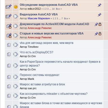
Обсуждение видеоуроков AutoCAD VBA
Автор
ediczr2012
«
1
2
3
...
14
Все
»
Видеоуроки AutoCAD VBA
Автор
Максим Маркевич
«
1
2
3
...
7
Все
»
Документация по ActiveX/COM модели AutoCAD
Автор
Александр Ривилис
Старые и новые версии инсталляторов VBA
Автор
Александр Ривилис
vba для автокад скорее жив, чем мертв
Автор
Timofeev
Что есть acDisplayDCS?
Автор
Gr.Om
Как в PaperSpace переместить начало координат бумаги в
центр экрана?
Автор
Gr.Om
Перенос системы координат
Автор
Marik
Макрос вставки атрибутов в блок
Автор
sae.prc
Как ассоциировать mleader с объектом чертежа?
Автор
Gr.Om
Макрос вставки блока в точки вставки имеющихся в чертеже
блоков