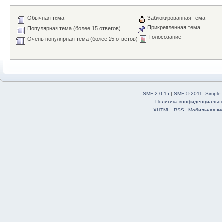
Обычная тема
Заблокированная тема
Прикрепленная тема
Популярная тема (более 15 ответов)
Голосование
Очень популярная тема (более 25 ответов)
SMF 2.0.15
|
SMF © 2011
,
Simple
Политика конфиденциальн
XHTML
RSS
Мобильная ве