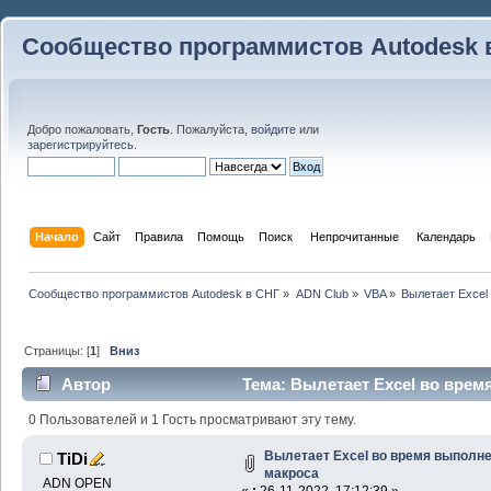
Сообщество программистов Autodesk 
Добро пожаловать,
Гость
. Пожалуйста,
войдите
или
зарегистрируйтесь
.
Начало
Сайт
Правила
Помощь
Поиск
 Непрочитанные 
Календарь
Сообщество программистов Autodesk в СНГ
»
ADN Club
»
VBA
»
Вылетает Excel
Страницы: [
1
]
Вниз
Автор
Тема: Вылетает Excel во вре
24502 раз)
0 Пользователей и 1 Гость просматривают эту тему.
Вылетает Excel во время выполн
TiDi
макроса
ADN OPEN
«
:
26-11-2022, 17:12:39 »