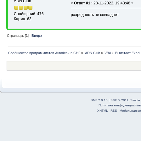
ADN Club
«
Ответ #1 :
28-11-2022, 19:43:48 »
Сообщений: 476
разрядность не совпадает
Карма: 63
Страницы: [
1
]
Вверх
Сообщество программистов Autodesk в СНГ
»
ADN Club
»
VBA
»
Вылетает Excel
SMF 2.0.15
|
SMF © 2011
,
Simple
Политика конфиденциальн
XHTML
RSS
Мобильная ве