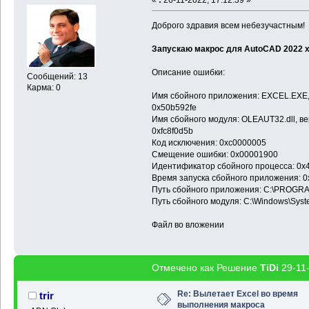
Доброго здравия всем небезучастным!
Запускаю макрос для AutoCAD 2022 x6
Описание ошибки:
Сообщений: 13
Карма: 0
Имя сбойного приложения: EXCEL.EXE, 
0x50b592fe
Имя сбойного модуля: OLEAUT32.dll, ве
0xfc8f0d5b
Код исключения: 0xc0000005
Смещение ошибки: 0x00001900
Идентификатор сбойного процесса: 0x
Время запуска сбойного приложения: 0
Путь сбойного приложения: C:\PROGR
Путь сбойного модуля: C:\Windows\Sys
Файл во вложении
Отмечено как Решение
TiDi
29-11-
Re: Вылетает Excel во время
trir
выполнения макроса