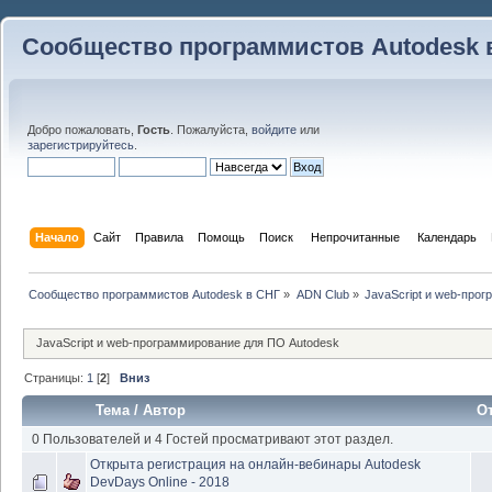
Сообщество программистов Autodesk 
Добро пожаловать,
Гость
. Пожалуйста,
войдите
или
зарегистрируйтесь
.
Начало
Сайт
Правила
Помощь
Поиск
 Непрочитанные 
Календарь
Сообщество программистов Autodesk в СНГ
»
ADN Club
»
JavaScript и web-про
JavaScript и web-программирование для ПО Autodesk
Страницы:
1
[
2
]
Вниз
Тема
/
Автор
О
0 Пользователей и 4 Гостей просматривают этот раздел.
Открыта регистрация на онлайн-вебинары Autodesk
DevDays Online - 2018