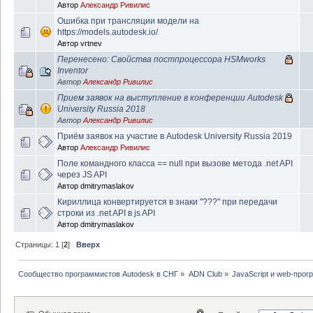
Автор
Александр Ривилис
Ошибка при трансляции модели на
https://models.autodesk.io/
Автор
vrtnev
Перенесено: Cвойства постпроцессора HSMworks
Inventor
Автор
Александр Ривилис
Прием заявок на выступление в конференции Autodesk
University Russia 2018
Автор
Александр Ривилис
Приём заявок на участие в Autodesk University Russia 2019
Автор
Александр Ривилис
Поле командного класса == null при вызове метода .net API
через JS API
Автор
dmitrymaslakov
Кириллица конвертируется в знаки "???" при передачи
строки из .net API в js API
Автор
dmitrymaslakov
Страницы:
1
[
2
]
Вверх
Сообщество программистов Autodesk в СНГ
»
ADN Club
»
JavaScript и web-про