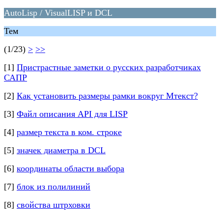
AutoLisp / VisualLISP и DCL
Тем
(1/23)
>
>>
[1]
Пристрастные заметки о русских разработчиках
САПР
[2]
Как установить размеры рамки вокруг Мтекст?
[3]
Файл описания API для LISP
[4]
размер текста в ком. строке
[5]
значек диаметра в DCL
[6]
координаты области выбора
[7]
блок из полилиний
[8]
свойства штрховки