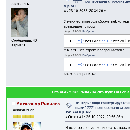
"???" при передачи строки из .ne
ADN OPEN
в js API
«
:
23-10-2022, 20:34:26 »
У меня есть метод в сборке .net, котор
возвращает строку
Код - JSON
[Выбрать]
Сообщений: 40
"{"
retCode
":0,"
retValu
Карма: 1
А в js API эта строка превращается в
Код - JSON
[Выбрать]
"{"
retCode
":0,"
retValu
Как это исправить?
Отмечено как Решение
dmitrymaslakov
Re: Кириллица конвертируется 
Александр Ривилис
знаки "???" при передачи строк
Administrator
.net API в js API
«
Ответ #1 :
26-10-2022, 20:56:36 »
Наверное следует кодировать строку в