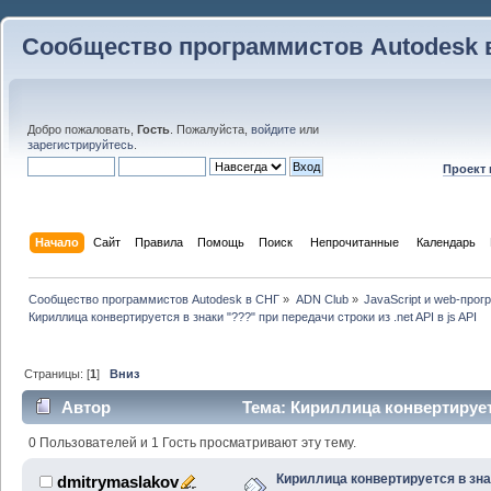
Сообщество программистов Autodesk 
Добро пожаловать,
Гость
. Пожалуйста,
войдите
или
зарегистрируйтесь
.
Проект
Начало
Сайт
Правила
Помощь
Поиск
 Непрочитанные 
Календарь
Сообщество программистов Autodesk в СНГ
»
ADN Club
»
JavaScript и web-про
Кириллица конвертируется в знаки "???" при передачи строки из .net API в js API
Страницы: [
1
]
Вниз
Автор
Тема: Кириллица конвертирует
из .net API в js API (Прочитано 62153 раз)
0 Пользователей и 1 Гость просматривают эту тему.
Кириллица конвертируется в зна
dmitrymaslakov