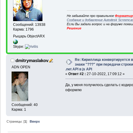
Не забывайте про правильное
Форматиро
Создание и добавление Autodesk Screenca
Если Вы задали вопрос и на форуме появ
Сообщений: 13938
Решение
Карма: 1796
Рыцарь ObjectARX
Skype:
Re: Кириллица конвертируется в
dmitrymaslakov
знаки "???" при передачи строки
ADN OPEN
.net API в js API
«
Ответ #2 :
27-10-2022, 17:09:12 »
Да, у меня получилось сделать с кодир
оформлю
Сообщений: 40
Карма: 1
Страницы: [
1
]
Вверх