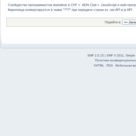
Сообщество программистов Autodesk в СНГ
»
ADN Club
»
JavaScript и web-про
Кириллица конвертируется в знаки "???" при передачи строки из .net API в js API
Перейти в:
SMF 2.0.15
|
SMF © 2011
,
Simple
Политика конфиденциальн
XHTML
RSS
Мобильная ве