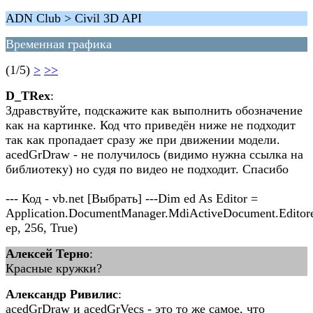
ADN Club > Civil 3D API
Временная графика
(1/5)
>
>>
D_TRex
:
Здравствуйте, подскажите как выполнить обозначение
как на картинке. Код что приведён ниже не подходит
так как пропадает сразу же при движении модели.
acedGrDraw - не получилось (видимо нужна ссылка на
библиотеку) но судя по видео не подходит. Спасибо
--- Код - vb.net [Выбрать] ---Dim ed As Editor =
Application.DocumentManager.MdiActiveDocument.Editore
ep, 256, True)
Алексей Терно
:
Красные кружки?
Александр Ривилис
:
acedGrDraw и acedGrVecs - это то же самое, что