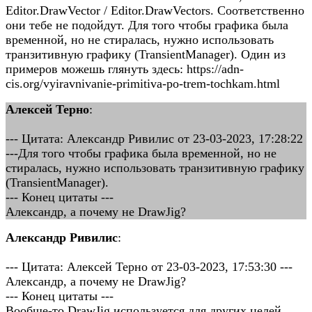
Editor.DrawVector / Editor.DrawVectors. Соответственно
они тебе не подойдут. Для того чтобы графика была
временной, но не стиралась, нужно использовать
транзитивную графику (TransientManager). Один из
примеров можешь глянуть здесь: https://adn-
cis.org/vyiravnivanie-primitiva-po-trem-tochkam.html
Алексей Терно
:
--- Цитата: Александр Ривилис от 23-03-2023, 17:28:22
---Для того чтобы графика была временной, но не
стиралась, нужно использовать транзитивную графику
(TransientManager).
--- Конец цитаты ---
Александр, а почему не DrawJig?
Александр Ривилис
:
--- Цитата: Алексей Терно от 23-03-2023, 17:53:30 ---
Александр, а почему не DrawJig?
--- Конец цитаты ---
Вообще-то DrawJig используется для других целей.