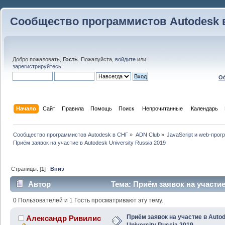
Сообщество программистов Autodesk 
Добро пожаловать,
Гость
. Пожалуйста,
войдите
или
зарегистрируйтесь
.
Об
Начало
Сайт
Правила
Помощь
Поиск
 Непрочитанные 
Календарь
Сообщество программистов Autodesk в СНГ
»
ADN Club
»
JavaScript и web-про
Приём заявок на участие в Autodesk University Russia 2019
Страницы: [
1
]
Вниз
Автор
Тема: Приём заявок на участие 
(Прочитано 31735 раз)
0 Пользователей и 1 Гость просматривают эту тему.
Приём заявок на участие в Auto
Александр Ривилис
University Russia 2019