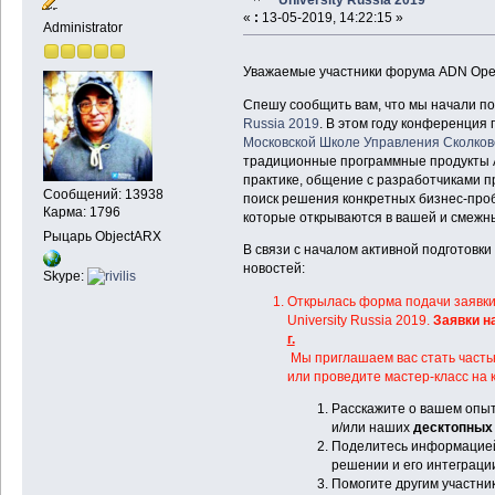
«
:
13-05-2019, 14:22:15 »
Administrator
Уважаемые участники форума ADN Ope
Спешу сообщить вам, что мы начали п
Russia 2019
. В этом году конференция
Московской Школе Управления Сколков
традиционные программные продукты Au
практике, общение с разработчиками 
Сообщений: 13938
поиск решения конкретных бизнес-проб
Карма: 1796
которые открываются в вашей и смежны
Рыцарь ObjectARX
В связи с началом активной подготовки
новостей:
Skype:
Открылась форма подачи заявки
University Russia 2019.
Заявки н
г.
Мы приглашаем вас стать частью 
или проведите мастер-класс на к
Расскажите о вашем опы
и/или наших
десктопных 
Поделитесь информацией
решении и его интеграции
Помогите другим участни