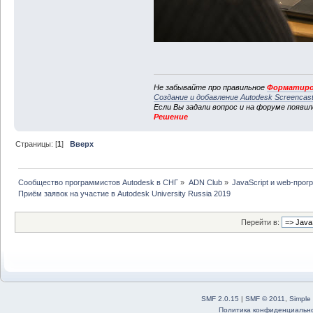
Не забывайте про правильное
Форматиро
Создание и добавление Autodesk Screencas
Если Вы задали вопрос и на форуме появи
Решение
Страницы: [
1
]
Вверх
Сообщество программистов Autodesk в СНГ
»
ADN Club
»
JavaScript и web-про
Приём заявок на участие в Autodesk University Russia 2019
Перейти в:
SMF 2.0.15
|
SMF © 2011
,
Simple
Политика конфиденциальн