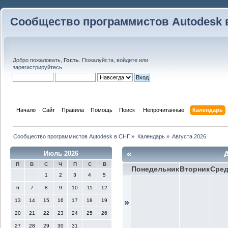
Сообщество программистов Autodesk 
Добро пожаловать,
Гость
. Пожалуйста,
войдите
или
зарегистрируйтесь
.
Начало
Сайт
Правила
Помощь
Поиск
 Непрочитанные 
Календарь
Сообщество программистов Autodesk в СНГ
»
Календарь
»
Августа 2026
«
Июль 2026
П
В
С
Ч
П
С
В
Понедельник
Вторник
Сре
1
2
3
4
5
6
7
8
9
10
11
12
13
14
15
16
17
18
19
»
20
21
22
23
24
25
26
27
28
29
30
31