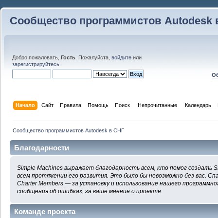
Сообщество программистов Autodesk 
Добро пожаловать,
Гость
. Пожалуйста,
войдите
или
зарегистрируйтесь
.
Об
Начало
Сайт
Правила
Помощь
Поиск
 Непрочитанные 
Календарь
Сообщество программистов Autodesk в СНГ
Благодарности
Simple Machines выражает благодарность всем, кто помог создать S
всем протяжении его развития. Это было бы невозможно без вас. Сп
Charter Members — за установку и использование нашего программног
сообщения об ошибках, за ваше мнение о проекте.
Команде проекта