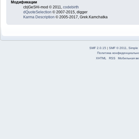
Модификации
cb|GeSHi-mod © 2011,
codebirth
dQuoteSelection
© 2007-2015, digger
Karma Description
© 2005-2017, Grek.Kamchatka
SMF 2.0.15
|
SMF © 2011
,
Simple
Политика конфиденциальн
XHTML
RSS
Мобильная ве