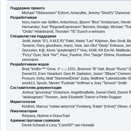
Поддержке проекта
Michael "Oldiesmann" Eshom, Amacythe, Jeremy "SleePy" Darwood и
Разработчикам
Norv, Aaron van Geffen, Antechinus, Bjoern "Bloc" Kristiansen, Hend
Hernandez, Karl "RegularExpression" Benson, Grudge, Michael "Than
"Orstio" Hildebrandt, Thorsten "TE" Eurich и winrules
Специалистам поддержки
JimM, Adish "(F.L.A.M.E.R)" Patel, Aleksi "Lex" Kilpinen, Ben Scott,
Tamerin, Fiery, gbsothere, Harro, Huw, Jan-Olof "Owdy" Eriksson, Jer
Gonzales, K@, Kevin "greyknight17" Hou, KGIII, Kill Em All, Mattitude,
"Fizzy" Dyer, Nick "Ha²", Paul_Pauline, Piro "Sarge" Dhima, Rumbaa
xenovanis
Разработчикам модов
Brad "IchBin™" Grow, ディン1031, Brannon "B" Hall, Bryan "Runic" De
Daniel15, Eren Yasarkurt, Gary M. Gadsdon, Jason "JBlaze" Clemons,
Possum, Kirby, Matt "SlammedDime" Zuba, Matthew "Labradoodle-360"
snork13, Spuds, Steven "Fustrate" Hoffman и Joey "Tyrsson" Smith
Составителям документации
Joshua "groundup" Dickerson, AngellinaBelle, Daniel Diehl, Dannii 
"akabugeyes" Thorsen, Jade Elizabeth Trainor и Peter Duggan
Маркетологам
Kindred, Marcus "cσσкιє мσηѕтєя" Forsberg, Ralph "[n3rve]" Otowo, 
Локализаторам
Relyana, Akyhne и GravuTrad
Администраторам серверов
Derek Schwab и Liroy "CoreISP" van Hoewijk