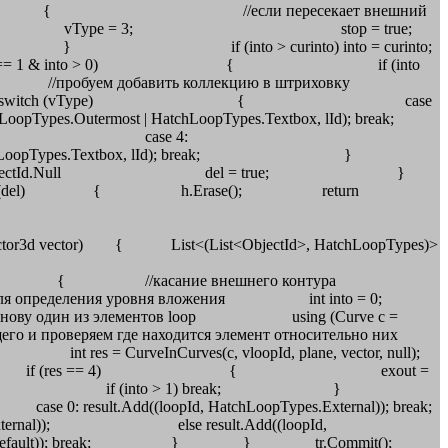
есекает внешний
 { vType = 3; stop = true;
 into = curinto;
nto > 0) { if (into
буем добавить коллекцию в штриховку
ожения switch (vType) { case
Types.Outermost | HatchLoopTypes.Textbox, lId); break;
 lId); break; case 4:
endLoop(HatchLoopTypes.Textbox, lId); break; }
ем ObjectId.Null del = true; }
 (del) { h.Erase(); return
ane, Vector3d vector) { List<(List<ObjectId>, HatchLoopTypes)>
loopsId.Count; i++) { //касание внешнего контура
ная для определения уровня вложения int into = 0;
ву один из элементов loop using (Curve c =
о и проверяем где находится элемент относительно них
CurveInCurves(c, vloopId, plane, vector, null);
= 1) into++; if (res == 4) { exout =
lt if (into > 1) break; }
Add((loopId, HatchLoopTypes.External)); break;
ernal)); else result.Add((loopId,
pes.Default)); break; } } tr.Commit();