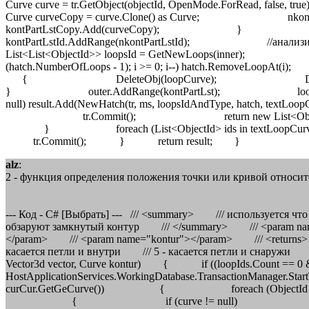
alz
:
2 - функция определения положения точки или кривой относи
--- Код - C# [Выбрать] --- /// <summary> /// используется ч
обзаруют замкнутый контур /// </summary> /// <param nam
</param> /// <param name="kontur"></param> /// <returns>
касается петли и внутри /// 5 - касается петли и снаружи /// 
Vector3d vector, Curve kontur) { if ((loopIds.Count == 0 &
HostApplicationServices.WorkingDatabase.Transactio
curCur.GetGeCurve()) { foreach (ObjectId loopId
{ if (curve != null) { using (Curve