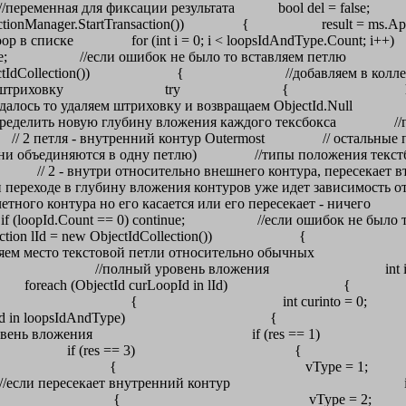
/переменная для фиксации результата bool del = false
ase.TransactionManager.StartTransaction()) { result = ms
ске for (int i = 0; i < loopsIdAndType.Count;
0) continue; //если ошибок не было то вставляе
ObjectIdCollection()) { //добавляем в коллекци
коллекцию в штриховку try { h.AppendL
удаляем штриховку и возвращаем
ину вложения каждого тексбокса //глубина опред
 2 петля - внутренний контур Outermost // остальные п
ения они объединяются в одну петлю) //типы положения тек
 // 2 - внутри относительно внешнего контура, пересекает 
переходе в глубину вложения контуров уже идет зависимость
и четного контура но его касается или его пересекает -
; if (loopId.Count == 0) continue; //если ош
dCollection lId = new ObjectIdCollection()) { 
//определяем место текстовой петли относител
ype = 1; //полный уровень вложени
ожения foreach (ObjectId curLoopId in l
d, false, true) as Curve) { int curinto = 
loopId in loopsIdAndType) { int res = CurveIn
определяем уровень вложения
 == 3) { //если перес
tchLoopTypes.External) {
й контур if (vloopId.Item2 == HatchLo
most | HatchLoopTypes.E