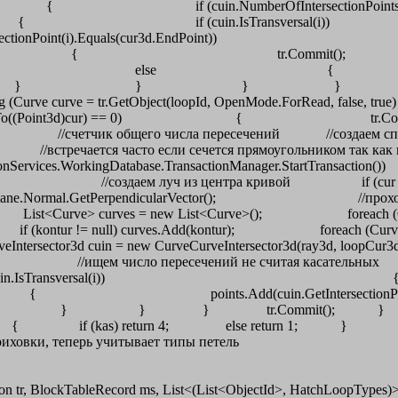
 cur3d, vector)) { if (cuin.NumberOfI
ctionPoints; i++) { if (cuin.
3d.StartPoint) | cuin.GetIntersectionPoint
r.Commit(); 
{ kas =
} } if (cur i
urve curve = tr.GetObject(loopId, OpenMode.ForRe
d)cur, false).DistanceTo((Point3d)c
сла пересечений //создаем список точек чт
ми //встречается часто если сечется прямоугольником так ка
nServices.WorkingDatabase.TransactionManager.StartTransac
даем луч из центра кривой if (cur is Curve) ra
UnitDir = plane.Normal.GetPerpendicularVector()
e> curves = new List<Curve>(); foreach (ObjectId id 
f (kontur != null) curves.Add(kontur); forea
veIntersector3d cuin = new CurveCurveIntersector
) { //ищем число пересечений не считая
nts; i++) if (cuin.IsTransve
sectionPoint(i))) { points.Add(
//если число пересечений неч
unt % 2 != 0) { if (kas) return 4; else re
овки, теперь учитывает типы петель
n tr, BlockTableRecord ms, List<(List<ObjectId>, HatchLoopTypes)>