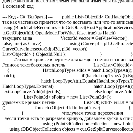
Для реализации всех этих элементов были изменены следующ
1 основной код
--- Код - C# [Выбрать] --- public List<ObjectId> CutHatch(ObjectId plId, ObjectId hId) { List<ObjectId> result = new List<ObjectId>(); //работаем сразу в транзокции и таблице так как частенько придется что-то доставать или что-то записывать using (Transaction tr = HostApplicationServices.WorkingDatabase.TransactionManager.StartTransaction()) { using (BlockTableRecord ms = tr.GetObject(HostApplicationServices.WorkingDatabase.CurrentSpaceId, OpenMode.ForWrite, false, true) as BlockTableRecord) { using (Hatch hatch = tr.GetObject(hId, OpenMode.ForWrite, false, true) as Hatch) { //получаем план штриховки Plane plane = hatch.GetPlane(); //получаем вектор текущего вида Vector3d vector = GetViewVector(); //проверяем на самопересечение и замкнутость using (Curve pl1 = tr.GetObject(plId, OpenMode.ForRead, false, true) as Curve) using (Curve pl = pl1.GetProjectedCurve(plane, vector)) using (Curve3d pl3d = pl.GetGeCurve()) using (CurveCurveIntersector3d cuin = new CurveCurveIntersector3d(pl3d, pl3d, vector)) { if (cuin.NumberOfIntersectionPoints > 0 | !pl3d.IsClosed()) { tr.Commit(); return new List<ObjectId> { ObjectId.Null }; } } //получаем петли из штриховки //List<HatchLoop> loops = new List<HatchLoop>(); //создаем кривые в чертеже для каждого петли и записываем их в списки //список обычных петель List<ObjectId> loopCurve = new List<ObjectId>(); //список текстбоксовых петель List<List<ObjectId>> textLoopCurve = new List<List<ObjectId>>(); for (int i = hatch.NumberOfLoops - 1; i >= 0; i--) { HatchLoopTypes sdfds = hatch.LoopTypeAt(i); //получаем куски петли List<ObjectId> objectIds = GetCurveFromLoop(hatch.GetLoopAt(i), plane, hatch); if (hatch.LoopTypeAt(i).Equals(HatchLoopTypes.Textbox) | hatch.LoopTypeAt(i).Equals(HatchLoopTypes.TextIsland | HatchLoopTypes.Te