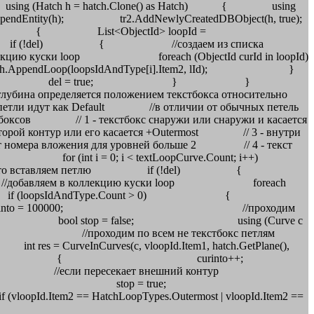
; using (Hatch h = hatch.Clone() as Hatch) { using
.AppendEntity(h); tr2.AddNewlyCreatedDBObject(h, true);
 i++) { List<ObjectId> loopId =
м петлю if (!del) { //создаем из списка
ю куски loop foreach (ObjectId curId in loopId)
oop(loopsIdAndType[i].Item2, lId); }
 ObjectId.Null del = true; } }
еляется положением текстбокса относительно
етли идут как Default //в отличии от обычных петель
стбоксов // 1 - текстбокс снаружи или снаружи и касается
второй контур или его касается +Outermost // 3 - внутри
 от номера вложения для уровней больше 2 // 4 - текст
 ничего for (int i = 0; i < textLoopCurve.Count; i++)
ибок не было то вставляем петлю if (!del) {
//добавляем в коллекцию куски loop foreach
ьно обычных if (loopsIdAndType.Count > 0) {
я int into = 100000; //проходим
Id) { bool stop = false; using (Curve c
0; //проходим по всем не текстбокс петлям
Curves(c, vloopId.Item1, hatch.GetPlane(),
 if (res == 1) { curinto++;
екает внешний контур
 vType = 1; stop = true;
opTypes.Outermost | vloopId.Item2 ==
xternal)) { vType = 2;