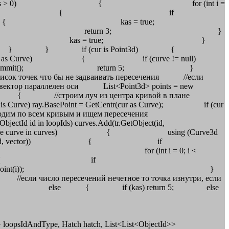
ntersectionPoints > 0) { for (int i =
IsTransversal(i)) { if
(i).Equals(cur3d.EndPoint)) { kas = true;
return 3; }
 true; }
s Point3d) {
ad, false, true) as Curve) { if (curve != null)
ur) == 0) { tr.Commit(); return 5; }
о бы не задваивать пересечения //если
к вектор параллелен оси List<Point3d> points = new
tion()) { //строим луч из центра кривой в плане
y.BasePoint = GetCentr(cur as Curve); if (cur
; //проходим по всем кривым и ищем пересечения
in loopIds) curves.Add(tr.GetObject(id,
ch (Curve curve in curves) { using (Curve3d
3d(ray3d, loopCur3d, vector)) { if
 касательных for (int i = 0; i <
rsal(i)) { if
cuin.GetIntersectionPoint(i)); }
етное то точка изнутри, если
turn 1; } else { if (kas) return 5; else
 loopsIdAndType, Hatch hatch, List<List<ObjectId>>