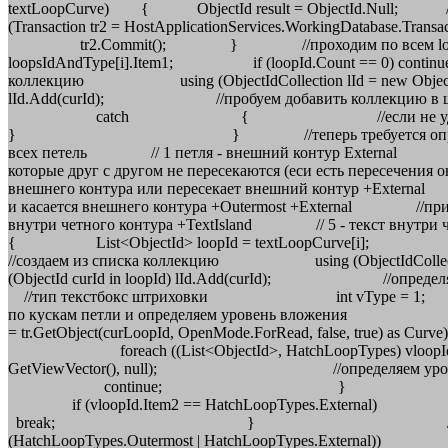
textLoopCurve) { ObjectId result = ObjectId.Null; /
(Transaction tr2 = HostApplicationServices.WorkingDatab
tr2.Commit(); } //проходим по всем loop в спи
loopsIdAndType[i].Item1; if (loopId.Count == 
коллекцию using (ObjectIdCollection lId = new 
lId.Add(curId); //пробуем добавить 
catch { //если не удалось то 
} } //теперь требуется определить новую глуб
всех петель // 1 петля - внешний контур External //
которые друг с другом не пересекаются (еси есть пересеч
внешнего контура или пересекает внешний контур +External
и касается внешнего контура +Outermost +External //при 
внутри четного контура +TextIsland // 5 - текст внутр
{ List<ObjectId> loopId = textLoopCurve[i]
//создаем из списка коллекцию using (ObjectI
(ObjectId curId in loopId) lId.Add(curId); 
//тип текстбокс штриховки int vT
по кускам петли и определяем уровень вл
= tr.GetObject(curLoopId, OpenMode.ForRea
foreach ((List<ObjectId>, HatchLoopTypes) v
GetViewVector(), null); //
continue; } if (res
if (vloopId.Item2 == Ha
break; } //если пересекает внутренни
(HatchLoopTypes.Outer