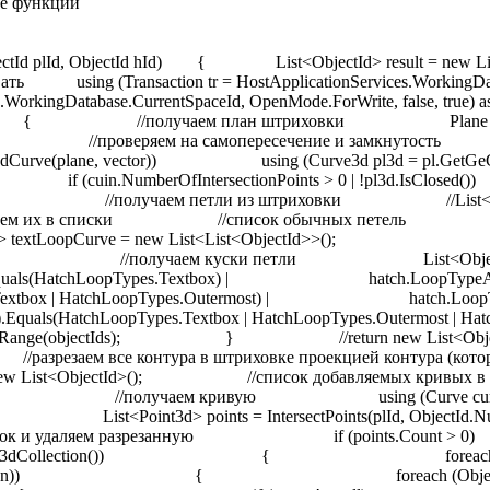
ие функции
xtbox) | hatch.LoopTypeAt(i).Equals(HatchLoopTypes.Textbox | HatchLoopTypes.Outermost) | hatch.LoopTypeAt(i).Equals(HatchLoopTypes.Textbox | HatchLoopTypes.External) | hatch.LoopTypeAt(i).Equals(HatchLoopTypes.Textbox | HatchLoopTypes.Outermost | HatchLoopTypes.External) ) textLoopCurve.Add(objectIds); else loopCurve.AddRange(objectIds); } //return new List<ObjectId> { ObjectId.Null }; //список секущих точек List<Point3d> sPoints = new List<Point3d>(); //разрезаем все контура в штриховке проекцией контура (которые контур рассекает) //список удаляемых кривых петель List<ObjectId> erList = new List<ObjectId>(); //список добавляемых кривых в петли List<ObjectId> addList = new List<ObjectId>(); foreach (ObjectId id in loopCurve) { //получаем кривую using (Curve cur = tr.GetObject(id, OpenMode.ForWrite, false, true) as Curve) { //получаем точки пересечения List<Point3d> points = IntersectPoints(plId, ObjectId.Null, null, cur.Clone() as Curve, plane, vector, false); //если точки есть то разрезаем кривую, добавляем куски в список и удаляем разрезанную if (points.Count > 0) { sPoints.AddRange(points); using (Point3dCollection collection = new Point3dCollection()) { foreach (Point3d point in points) collection.Add(point); using (DBObjectCollection objects = cur.GetSplitCurves(collection)) { foreach (Object obj in objects) { using (Curve curve = obj as Curve) { if (curve != null) { addList.Add(ms.AppendEntity(curve)); tr.AddNewlyCreatedDBObject(curve, true); } } } } } cur.Erase(); erList.Add(id); } } } //если были то обновляем список кривых в петлих foreach (ObjectId id in erList) loopCurve.Remove(id); loopCurve.AddRange(addList); //создаем списки распределения кривых (других по идее быть не должно) //внутри List<Curve> inner = new List<Curve>(); //снаружи List<Curve> outer = new List<Curve>(); /