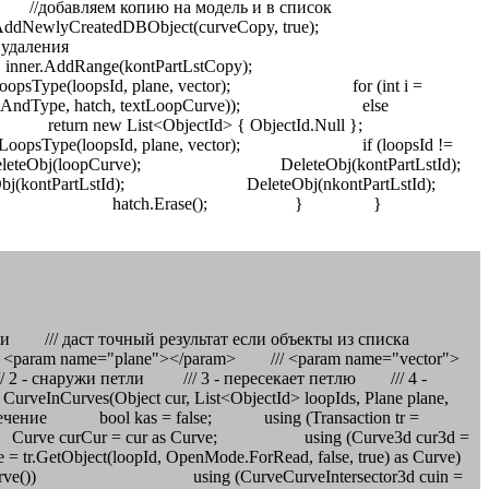
ли /// даст точный результат если объекты из списка
<param name="plane"></param> /// <param name="vector">
2 - снаружи петли /// 3 - пересекает петлю /// 4 -
eInCurves(Object cur, List<ObjectId> loopIds, Plane plane,
ересечение bool kas = false; using (Transaction tr =
urve curCur = cur as Curve; using (Curve3d cur3d =
loopId, OpenMode.ForRead, false, true) as Curve)
ng (CurveCurveIntersector3d cuin =