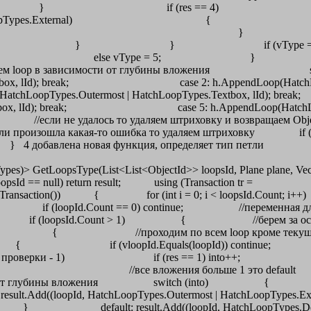
4) { //если пер
== HatchLoopTypes.External)
 (into > curinto)
} if (vType == 1 & i
) vType = 4; else vType = 5; } //про
 в зависимости от глубины вл
es.Textbox, lId); break; case 2: h.AppendLoop(HatchLoop
atchLoopTypes.Outermost | HatchLoopTypes.Textbox,
hLoopTypes.Textbox, lId); break; case 5: h.App
о удаляем штриховку и возвраща
то ошибка то удаляем штриховку if
ена новая функция, определяет тип петли
LoopTypes)> GetLoopsType(List<List<ObjectId>> loopsId, Plane pl
psId == null) return result; using (Transaction tr =
nManager.StartTransaction()) { for (int i = 0; i < 
sId[i]; if (loopId.Count == 0) continue; //перемен
о loop if (loopsId.Count > 1) { //берем за осно
ue) as Curve) { //проходим по всем loop кроме текущег
if (vloopId.Equals(loopId)) continue; int res = 
 (возврат от проверки - 1) if (res =
ожения больше 1 это defau
убины вложения switch (into) { case 0: result.
tchLoopTypes.Outermost | HatchLoopTypes.Ext
efault: result.Add((loopId, HatchLoopTy