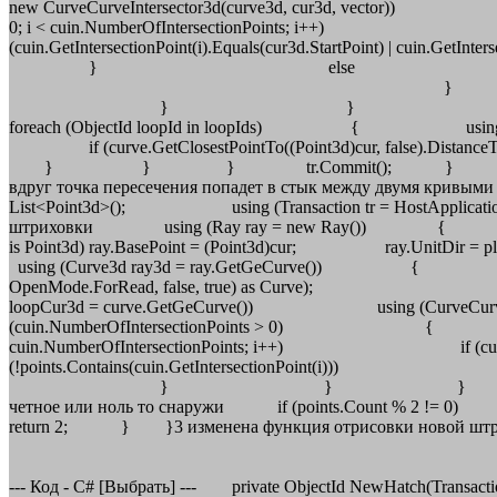
new CurveCurveIntersector3d(curve3d,
0; i < cuin.NumberOfInterse
(cuin.GetIntersectionPoint(i).Equals(cur
} else { t
} else 
} } } } } } 
foreach (ObjectId loopId in loopIds) { using (C
if (curve.GetClosestPointTo((Point3
} } } tr.Commit(); } //счетчик общего чи
вдруг точка пересечения попадет в стык между двумя кривы
List<Point3d>(); using (Transaction tr = HostApplicatio
штриховки using (Ray ray = new Ray()) { //соз
is Point3d) ray.BasePoint = (Point3d)cur; ray.
using (Curve3d ray3d = ray.GetGeCurve()) { List<Curv
OpenMode.ForRead, false, true) as Curve); i
loopCur3d = curve.GetGeCurve()) using (CurveCur
(cuin.NumberOfIntersectionPoints > 0
cuin.NumberOfIntersectionPoi
(!points.Contains(cuin.GetInter
} } } } } } tr.Commit(); } 
четное или ноль то снаружи if (points.Co
return 2; } }3 изменена функция отрисовки новой штрих
--- Код - C# [Выбрать] --- private ObjectId NewHatch(Transactio