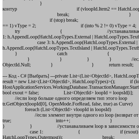
} } if (res == 
контур if (vloopId.Item2 
break; } } } if
if (stop) break; } 
== 1) vType = 2; if (into % 2 != 0
try { //устанаваливаем loop
1: h.AppendLoop(HatchLoopTypes.External | HatchLoopTyp
case 3: h.AppendLoop(HatchLoopTypes.External | H
h.AppendLoop(HatchLoopTypes.TextIsland | Hatc
} catch { //если не удалось т
} } } } //если произошла какая-
ObjectId.Null; } } return result; } 4 добавл
--- Код - C# [Выбрать] ---private List<(List<ObjectId>, Hatch
result = new List<(List<ObjectId>, HatchLoopTypes)>(); if (loo
HostApplicationServices.WorkingDatabase.Transactio
bool exout = false; List<ObjectId> loopId = loop
//если loop больше одного определяем тип этог
tr.GetObject(loopId[0], OpenMode.ForRead, false, tr
foreach (List<ObjectId> vloopId in loopsId) { 
//если элемент внутри одного из loop
true; into++; } //все вл
} } //устанаваливаем loop в зависимости от гл
case 1: { if (exout) result.Add((loopId, Ha
HatchLoopTypes.Outermost)); break; } d