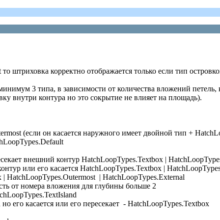
ult то штриховка корректно отображается только если тип остров
нимум 3 типа, в зависимости от количества вложений петель, к
ку внутри контура но это сокрытие не влияет на площадь).
rmost (если он касается наружного имеет двойной тип + HatchLo
hLoopTypes.Default
секает внешний контур HatchLoopTypes.Textbox | HatchLoopTypes
контур или его касается HatchLoopTypes.Textbox | HatchLoopTypes
 | HatchLoopTypes.Outermost | HatchLoopTypes.External
сть от номера вложения для глубины больше 2
tchLoopTypes.TextIsland
 но его касается или его пересекает - HatchLoopTypes.Textbox