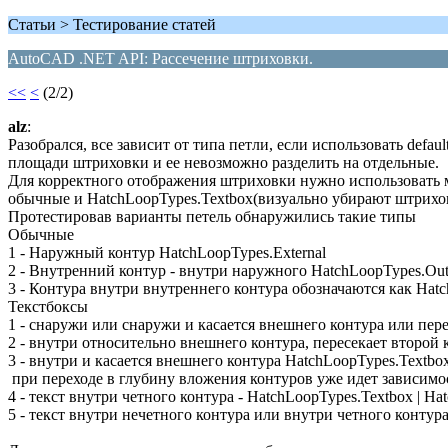
Статьи > Тестирование статей
AutoCAD .NET API: Рассечение штриховки.
<<
<
(2/2)
alz
:
Разобрался, все зависит от типа петли, если использовать defa
площади штриховки и ее невозможно разделить на отдельные.
Для корректного отображения штриховки нужно использовать ми
обычные и HatchLoopTypes.Textbox(визуально убирают штрихов
Протестировав варианты петель обнаружились такие типы
Обычные
1 - Наружный контур HatchLoopTypes.External
2 - Внутренний контур - внутри наружного HatchLoopTypes.Oute
3 - Контура внутри внутреннего контура обозначаются как Hatc
Текстбоксы
1 - снаружи или снаружи и касается внешнего контура или пере
2 - внутри относительно внешнего контура, пересекает второй 
3 - внутри и касается внешнего контура HatchLoopTypes.Textbox
при переходе в глубину вложения контуров уже идет зависимо
4 - текст внутри четного контура - HatchLoopTypes.Textbox | Ha
5 - текст внутри нечетного контура или внутри четного контура