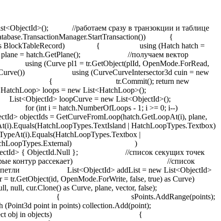
/создаем список с кусками пересекающей кривой, которые будем добавлять в петли List<ObjectId> kontPartLstId = new List<ObjectId>(); List<Curve> kontPartLst = new List<Curve>(); List<Curve> kontPartLstCopy = new List<Curve>(); //получаем контур в виде проекции на плоскость штриховки using (Curve pl1 = tr.GetObject(plId, OpenMode.ForRead, false, true) as Curve) using (Curve pl = pl1.GetProjectedCurve(plane, vector)) { //распределяем куски петель по спискам foreach (ObjectId id in loopCurve) { Curve c = tr.GetObject(id, OpenMode.ForRead, false, true) as Curve; //после всех манипляций тут должны быть только результаты 1 - 5 //если встретится что-то другое то скорее всего произошла какая-то ошибка и просто прекращаем //если все нормально то все кривые распределятся по спискам кроме номера 3 //он просто игнорируется и никуда не идет, его заменят если что части контура int res = PartIn(pl, c, plane, vector); if (res == 0 | res == 6) { DeleteObj(loopCurve); tr.Commit(); return new List<ObjectId> { ObjectId.Null }; } if (res == 1 | res == 4) { inner.Add(c); continue; } if (res == 2 | res == 5) { outer.Add(c); continue; } if (res == 3) continue; } //ищем куски разрезающей кривой //сортируем точки по разрезающей кривой sPoints = SortPoint(sPoints, pl); using (Point3dCollection collection = new Point3dCollection()) { if (sPoints.Count > 0) { foreach (Point3d point in sPoints) collection.Add(point); using (DBObjectCollection objects = pl.GetSplitCurves(collection)) { foreach (Object obj in objects) { using (Curve curve = obj as Curve) { if (curve != null) { //проверяем находится ли кусок контура внутри штриховки int res = CurveInCurves(curve, loopCurve, plane, vector, null); //если ошибка if (res == 0) {