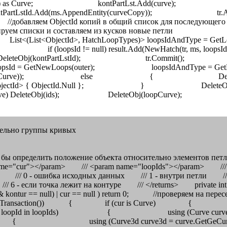
тельно группы кривых
то бы определить положение объекта относительно элементов пет
e="cur"></param> /// <param name="loopIds"></param> /// 
 /// 0 - ошибка исходных данных /// 1 - внутри петли /// 
6 - если точка лежит на контуре /// </returns> private int Curv
 kontur == null) | cur == null ) return 0; //проверяем на п
nManager.StartTransaction()) { if (cur is Curve) { C
 in loopIds) { using (Curve curve = tr.GetObject(
3d curve3d = curve.GetGeCurve()) usi