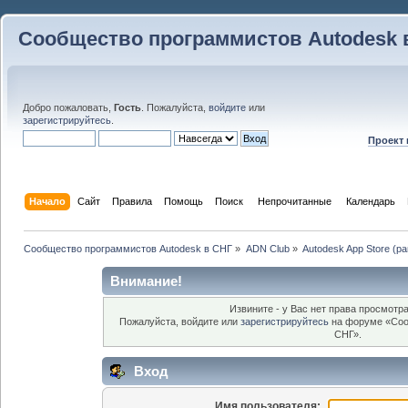
Сообщество программистов Autodesk 
Добро пожаловать,
Гость
. Пожалуйста,
войдите
или
зарегистрируйтесь
.
Проект
Начало
Сайт
Правила
Помощь
Поиск
 Непрочитанные 
Календарь
Сообщество программистов Autodesk в СНГ
»
ADN Club
»
Autodesk App Store (р
Внимание!
Извините - у Вас нет права просмотра
Пожалуйста, войдите или
зарегистрируйтесь
на форуме «Соо
СНГ».
Вход
Имя пользователя: