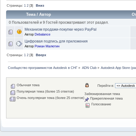
Страницы:
1
2
[
3
]
Вниз
Тема
/
Автор
О
0 Пользователей и 9 Гостей просматривают этот раздел.
Механизм продажи-покупки через PayPal
Автор
Debalance
Цифровая подпись для приложения
Автор
Роман Малютин
Страницы:
1
2
[
3
]
Вверх
Сообщество программистов Autodesk в СНГ
»
ADN Club
»
Autodesk App Store (р
Обычная тема
Перейти в:
Популярная тема (более 15 ответов)
Заблокированная тема
Очень популярная тема (более 25 ответов)
Прикрепленная тема
Голосование