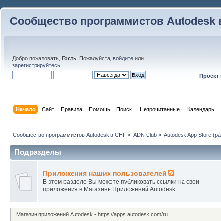
Сообщество программистов Autodesk 
Добро пожаловать,
Гость
. Пожалуйста,
войдите
или
зарегистрируйтесь
.
Проект
Начало
Сайт
Правила
Помощь
Поиск
 Непрочитанные 
Календарь
Сообщество программистов Autodesk в СНГ
»
ADN Club
»
Autodesk App Store (р
Подразделы
Приложения наших пользователей
В этом разделе Вы можете публиковать ссылки на свои
приложения в Магазине Приложений Autodesk.
Магазин приложений Autodesk - https://apps.autodesk.com/ru