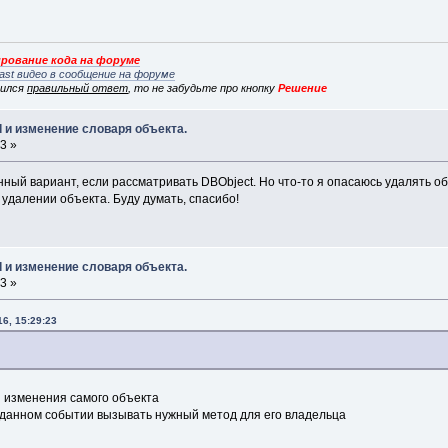
рование кода на форуме
ast видео в сообщение на форуме
вился
правильный ответ
, то не забудьте про кнопку
Решение
d и изменение словаря объекта.
3 »
нный вариант, если рассматривать DBObject. Но что-то я опасаюсь удалять объ
удалении объекта. Буду думать, спасибо!
d и изменение словаря объекта.
3 »
6, 15:29:23
я изменения самого объекта
 данном событии вызывать нужный метод для его владельца