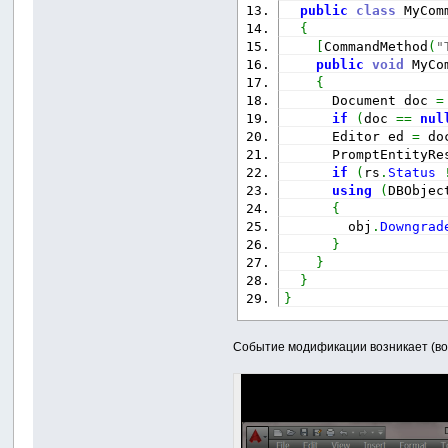
public
class
 MyCom
{
[
CommandMethod
(
"
public
void
 MyCo
{
      Document doc 
=
if
(
doc 
==
nul
      Editor ed 
=
 do
      PromptEntityRe
if
(
rs
.
Status
using
(
DBObjec
{
        obj
.
Downgrad
}
}
}
}
Событие модификации возникает (во 