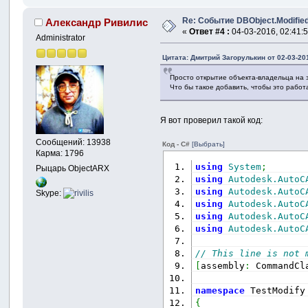
Re: Событие DBObject.Modifie
Александр Ривилис
«
Ответ #4 :
04-03-2016, 02:41:5
Administrator
Цитата: Дмитрий Загорулькин от 02-03-201
Просто открытие объекта-владельца на 
Что бы такое добавить, чтобы это рабо
Я вот проверил такой код:
Сообщений: 13938
Код - C#
[Выбрать]
Карма: 1796
using
System
;
Рыцарь ObjectARX
using
Autodesk.AutoC
using
Autodesk.AutoC
Skype:
using
Autodesk.AutoC
using
Autodesk.AutoC
using
Autodesk.AutoC
// This line is not 
[
assembly
:
 CommandCl
namespace
 TestModify
{