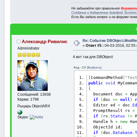
Не забывайте про правильное
Формати
Создание и добавление Autodesk Screenc
Если Вы задали вопрос и на форуме поя
Re: Событие DBObject.Modifi
Александр Ривилис
«
Ответ #5 :
04-03-2016, 02:55:
Administrator
А вот так для DBObject:
Код - C#
[Выбрать]
[
CommandMethod
(
"Tes
public
void
 MyComma
{
  Document doc 
=
 Ap
Сообщений: 13938
if
(
doc 
==
null
)
Карма: 1796
  Editor ed 
=
 doc
.
E
Рыцарь ObjectARX
  PromptResult rs 
=
if
(
rs
.
Status
!=
 
Skype:
  Handle h 
=
new
 Ha
  ObjectId id
;
if
(
doc
.
Database
.