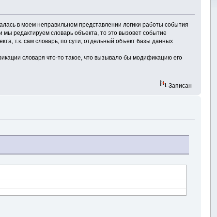
азалась в моем неправильном представлении логики работы события
сли мы редактируем словарь объекта, то это вызовет событие
та, т.к. сам словарь, по сути, отдельный объект базы данных
ификации словаря что-то такое, что вызывало бы модификацию его
Записан