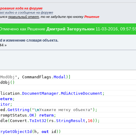
рование кода на форуме
ast видео в сообщение на форуме
вился
правильный ответ
, то не забудьте про кнопку
Решение
Отмечено как Решение
Дмитрий Загорулькин
11-03-2016, 09:57:5
ed и изменение словаря объекта.
44 »
tModObj"
, CommandFlags
.
Modal
)
]
ndObj
(
)
plication
.
DocumentManager
.
MdiActiveDocument
;
return
;
ditor
;
 ed
.
GetString
(
"
\n
Укажите метку объекта"
)
;
PromptStatus
.
OK
)
return
;
ndle
(
Convert
.
ToInt32
(
rs
.
StringResult
,
16
)
)
;
TryGetObjectId
(
h, 
out
 id
)
)