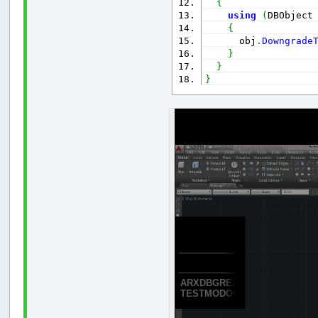
{
using
(
DBObject
{
      obj
.
Downgrade
}
}
}