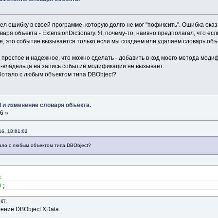
шел ошибку в своей программе, которую долго не мог "пофиксить". Ошибка ок
варя объекта - ExtensionDictionary. Я, почему-то, наивно предполагал, что е
, это событие вызывается только если мы создаем или удаляем словарь объек
е простое и надежное, что можно сделать - добавить в код моего метода мод
а-владельца на запись событие модификации не вызывает.
аботало с любым объектом типа DBObject?
d и изменение словаря объекта.
6 »
6, 18:01:02
тало с любым объектом типа DBObject?
;
)
;
кт.
ение DBObject.XData.