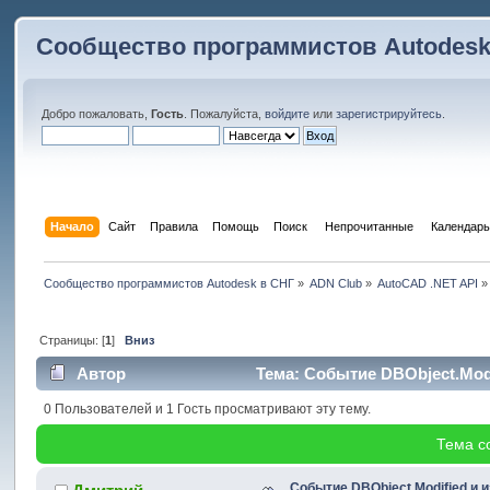
Сообщество программистов Autodesk
Добро пожаловать,
Гость
. Пожалуйста,
войдите
или
зарегистрируйтесь
.
Начало
Сайт
Правила
Помощь
Поиск
 Непрочитанные 
Календарь
Сообщество программистов Autodesk в СНГ
»
ADN Club
»
AutoCAD .NET API
»
Страницы: [
1
]
Вниз
Автор
Тема: Событие DBObject.Modi
0 Пользователей и 1 Гость просматривают эту тему.
Тема с
Событие DBObject.Modified и 