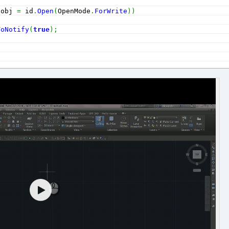
 obj 
=
 id
.
Open
(
OpenMode
.
ForWrite
)
)
ToNotify
(
true
)
;