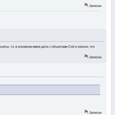
Записан
екты, т.к. в основном имею дело с объектами Civil и неясно, что
Записан
Записан