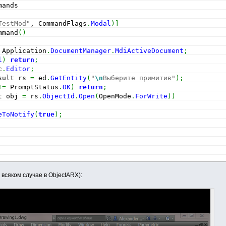
mands
TestMod"
, CommandFlags
.
Modal
)
]
mmand
(
)
 Application
.
DocumentManager
.
MdiActiveDocument
;
l
)
return
;
c
.
Editor
;
sult rs 
=
 ed
.
GetEntity
(
"
\n
Выберите примитив"
)
;
!=
 PromptStatus
.
OK
)
return
;
t obj 
=
 rs
.
ObjectId
.
Open
(
OpenMode
.
ForWrite
)
)
eToNotify
(
true
)
;
всяком случае в ObjectARX):