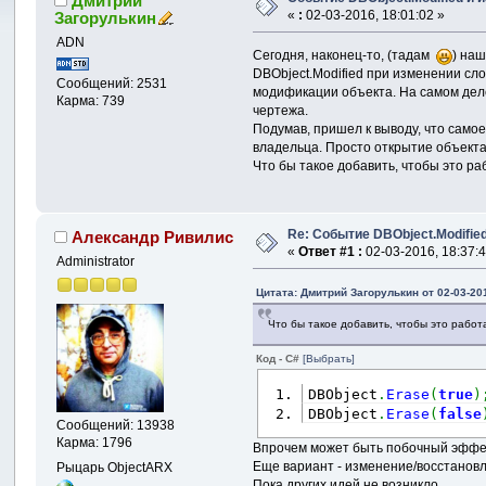
Дмитрий
«
:
02-03-2016, 18:01:02 »
Загорулькин
ADN
Сегодня, наконец-то, (тадам
) на
DBObject.Modified при изменении сло
Сообщений: 2531
модификации объекта. На самом деле
Карма: 739
чертежа.
Подумав, пришел к выводу, что само
владельца. Просто открытие объект
Что бы такое добавить, чтобы это р
Re: Событие DBObject.Modifie
Александр Ривилис
«
Ответ #1 :
02-03-2016, 18:37:4
Administrator
Цитата: Дмитрий Загорулькин от 02-03-201
Что бы такое добавить, чтобы это рабо
Код - C#
[Выбрать]
DBObject
.
Erase
(
true
)
DBObject
.
Erase
(
false
Сообщений: 13938
Карма: 1796
Впрочем может быть побочный эффе
Еще вариант - изменение/восстановл
Рыцарь ObjectARX
Пока других идей не возникло.