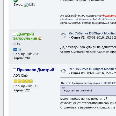
Skype:
Не забывайте про правильное
Формати
Создание и добавление Autodesk Screenc
Если Вы задали вопрос и на форуме поя
Re: Событие DBObject.Modifie
Дмитрий
«
Ответ #2 :
03-03-2016, 15:29:2
Загорулькин
ADN
Да, пожалуй, это чуть ли не единстве
станет с динамическими связями при 
Сообщений: 2531
Карма: 739
Re: Событие DBObject.Modifie
Привалов Дмитрий
«
Ответ #3 :
03-03-2016, 15:42:2
ADN Club
Цитата: Дмитрий Загорулькин от 03-03-201
Сообщений: 571
Карма: 122
Буду думать, спасибо!
может проще логику поменять?
отказаться от отслеживания событи
отслеживать изменения словаря, и в