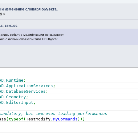
d и изменение словаря объекта.
9 »
6, 18:01:02
запись событие модификации не вызывает.
тало с любым объектом типа DBObject?
AD.Runtime
;
AD.ApplicationServices
;
AD.DatabaseServices
;
AD.Geometry
;
AD.EditorInput
;
mandatory, but improves loading performances
ass
(
typeof
(
TestModify
.
MyCommands
)
)
]