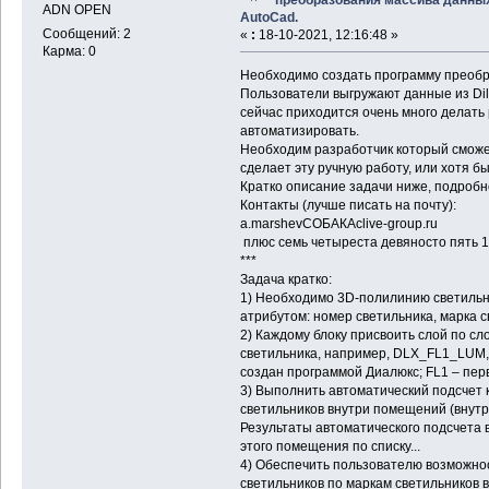
ADN OPEN
AutoCad.
Сообщений: 2
«
:
18-10-2021, 12:16:48 »
Карма: 0
Необходимо создать программу преобр
Пользователи выгружают данные из Dilu
сейчас приходится очень много делать 
автоматизировать.
Необходим разработчик который сможет
сделает эту ручную работу, или хотя б
Кратко описание задачи ниже, подробно
Контакты (лучше писать на почту):
a.marshevСОБАКАclive-group.ru
плюс семь четыреста девяносто пять 12
***
Задача кратко:
1) Необходимо 3D-полилинию светильни
атрибутом: номер светильника, марка с
2) Каждому блоку присвоить слой по с
светильника, например, DLX_FL1_LUM, г
создан программой Диалюкс; FL1 – перв
3) Выполнить автоматический подсчет 
светильников внутри помещений (внутри
Результаты автоматического подсчета 
этого помещения по списку...
4) Обеспечить пользователю возможнос
светильников по маркам светильников 