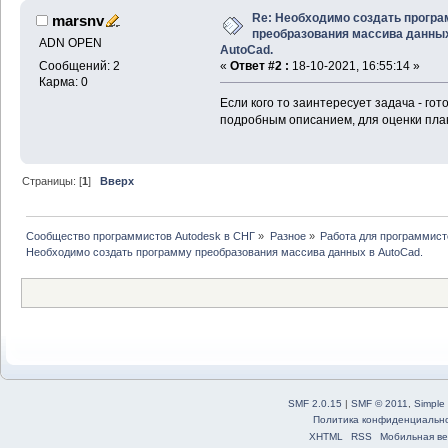
Re: Необходимо создать прогр
marsnv
преобразования массива данны
ADN OPEN
AutoCad.
Сообщений: 2
«
Ответ #2 :
18-10-2021, 16:55:14 »
Карма: 0
Если кого то заинтересует задача - го
подробным описанием, для оценки план
Страницы: [
1
]
Вверх
Сообщество программистов Autodesk в СНГ
»
Разное
»
Работа для программист
Необходимо создать программу преобразования массива данных в AutoCad.
SMF 2.0.15
|
SMF © 2011
,
Simple
Политика конфиденциальн
XHTML
RSS
Мобильная ве