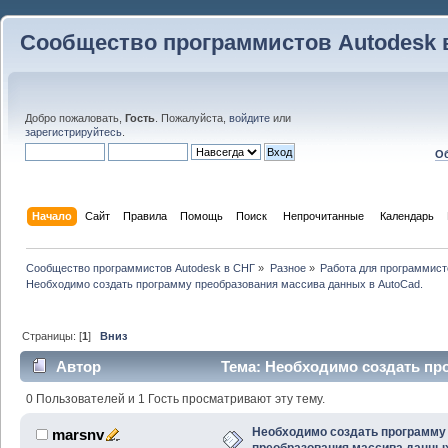
Сообщество программистов Autodesk 
Добро пожаловать,
Гость
. Пожалуйста,
войдите
или
зарегистрируйтесь
.
Об
Начало
Сайт
Правила
Помощь
Поиск
 Непрочитанные 
Календарь
Сообщество программистов Autodesk в СНГ
»
Разное
»
Работа для программист
Необходимо создать программу преобразования массива данных в AutoCad.
Страницы: [
1
]
Вниз
Автор
Тема: Необходимо создать пр
данных в AutoCad. (Прочитано 25339 раз)
0 Пользователей и 1 Гость просматривают эту тему.
Необходимо создать программу
marsnv
преобразования массива данны