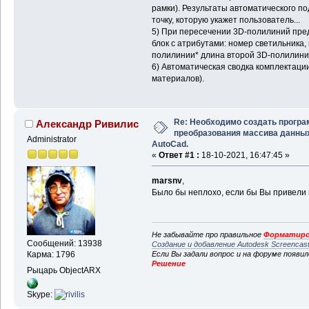
рамки). Результаты автоматического по
точку, которую укажет пользователь...
5) При пересечении 3D-полилиний пре
блок с атрибутами: номер светильника,
полилинии* длина второй 3D-полилинии,
6) Автоматическая сводка комплектац
материалов).
Re: Необходимо создать прогр
Александр Ривилис
преобразования массива данны
Administrator
AutoCad.
«
Ответ #1 :
18-10-2021, 16:47:45 »
marsnv
,
Было бы неплохо, если бы Вы привели 
Не забывайте про правильное
Форматиро
Сообщений: 13938
Создание и добавление Autodesk Screencas
Если Вы задали вопрос и на форуме появи
Карма: 1796
Решение
Рыцарь ObjectARX
Skype: