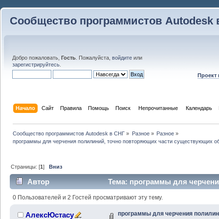
Сообщество программистов Autodesk 
Добро пожаловать,
Гость
. Пожалуйста,
войдите
или
зарегистрируйтесь
.
Проект
Начало
Сайт
Правила
Помощь
Поиск
 Непрочитанные 
Календарь
Сообщество программистов Autodesk в СНГ
»
Разное
»
Разное
»
программы для черчения полилиний, точно повторяющих части существующих о
Страницы: [
1
]
Вниз
Автор
Тема: программы для черчени
части существующих объектов (Прочитано 22291 раз)
0 Пользователей и 2 Гостей просматривают эту тему.
программы для черчения полилин
АлексЮстасу