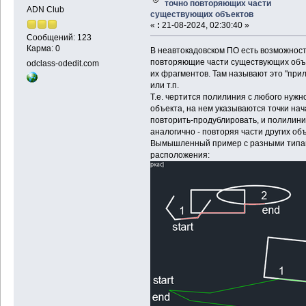
точно повторяющих части
ADN Club
существующих объектов
«
:
21-08-2024, 02:30:40 »
Сообщений: 123
Карма: 0
В неавтокадовском ПО есть возможност
повторяющие части существующих объе
odclass-odedit.com
их фрагментов. Там называют это "при
или т.п.
Т.е. чертится полилиния с любого нужн
объекта, на нем указываются точки нач
повторить-продублировать, и полилини
аналогично - повторяя части других объ
Вымышленный пример с разными типам
расположения: