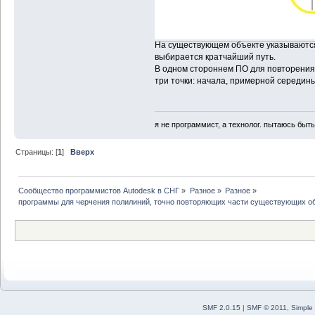
На существующем объекте указываются 
выбирается кратчайший путь.
В одном стороннем ПО для повторения
три точки: начала, примерной середины
я не программист, а технолог. пытаюсь быт
Страницы: [
1
]
Вверх
Сообщество программистов Autodesk в СНГ
»
Разное
»
Разное
»
программы для черчения полилиний, точно повторяющих части существующих о
SMF 2.0.15
|
SMF © 2011
,
Simple