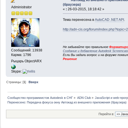
(браузера)
Administrator
«
:
26-03-2015, 18:18:42 »
Тема перенесена в
AutoCAD .NET API
.
http://adn-cis.org/forum/index.php?topic=
Не забывайте про правильное
Форматиро
Сообщений: 13938
Создание и добавление Autodesk Screencas
Карма: 1796
Если Вы задали вопрос и на форуме появи
Решение
Рыцарь ObjectARX
Skype:
Страницы: [
1
]
Вверх
Сообщество программистов Autodesk в СНГ
»
ADN Club
»
JavaScript и web-про
Перенесено: Передача фокуса окну Автокад из внешнего приложения (браузера)
Перейти в: