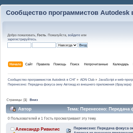
Сообщество программистов Autodesk 
Добро пожаловать,
Гость
. Пожалуйста,
войдите
или
зарегистрируйтесь
.
Начало
Сайт
Правила
Помощь
Поиск
 Непрочитанные 
Календарь
Сообщество программистов Autodesk в СНГ
»
ADN Club
»
JavaScript и web-про
Перенесено: Передача фокуса окну Автокад из внешнего приложения (браузера)
Страницы: [
1
]
Вниз
Автор
Тема: Перенесено: Передача 
приложения (браузера) (Прочитано 16831 раз)
0 Пользователей и 1 Гость просматривают эту тему.
Перенесено: Передача фокуса о
Александр Ривилис
Автокад из внешнего приложени