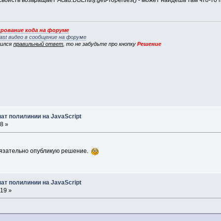
рование кода на форуме
ast видео в сообщение на форуме
вился
правильный ответ
, то не забудьте про кнопку
Решение
ат полилинии на JavaScript
8 »
обязательно опубликую решение.
ат полилинии на JavaScript
:19 »