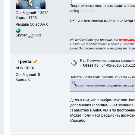
Теоретически можно расширить возм
using-net.html
Сообщений: 13938
Карма: 1796
P.S.: А с чем связан выбор JavaScript
Рыцарь ObjectARX
Skype:
Не забывайте про правильное
Формати
Создание и добавление Autodesk Screenc
Если Вы задали вопрос и на форуме поя
Re: Получение списка координ
pvetal
«
Ответ #3 :
04-02-2016, 13:51:2
ADN OPEN
Сообщений: 5
Цитата: Александр Ривилис от 04-02-2016
Карма: 0
Теоретически можно расширить возможно
Дело в том, что я выбрал именно Jav
дополнения (плагина) - нет желания.
Я работаю в AutoCAD и по построенн
Может получится расширить возможно
Спасибо.