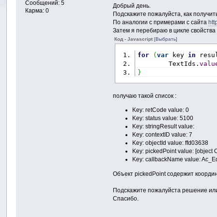
Сообщений: 5
Добрый день.
Карма: 0
Подскажите пожалуйста, как получить
По аналогии с примерами с сайта
htt
Затем я перебираю в цикле свойства 
Код - Javascript
[Выбрать]
for
(
var
 key 
in
 resu
        TextIds.
valu
}
получаю такой список :
Key: retCode value: 0
Key: status value: 5100
Key: stringResult value:
Key: contextID value: 7
Key: objectId value: ffd03638
Key: pickedPoint value: [object 
Key: callbackName value: Ac_Ed
Объект pickedPoint содержит коорди
Подскажите пожалуйста решение или
Спасибо.