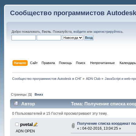
Сообщество программистов Autodesk
Добро пожаловать,
Гость
. Пожалуйста,
войдите
или
зарегистрируйтесь
.
Начало
Сайт
Правила
Помощь
Поиск
 Непрочитанные 
Календарь
Сообщество программистов Autodesk в СНГ
»
ADN Club
»
JavaScript и web-п
Страницы: [
1
]
Вниз
Автор
Тема: Получение списка коор
0 Пользователей и 15 Гостей просматривают эту тему.
Получение списка координат по
pvetal
«
:
04-02-2016, 13:04:25 »
ADN OPEN