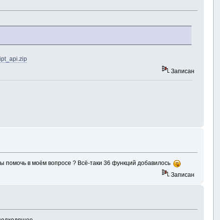
pt_api.zip
Записан
и бы помочь в моём вопросе ? Всё-таки 36 функций добавилось
Записан
 подходящее.