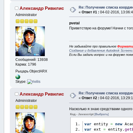
Re: Получение списка координ
Александр Ривилис
«
Ответ #1 :
04-02-2016, 13:06:4
Administrator
pvetal
Приветствую на форуме! Начни с тог
Не забывайте про правильное
Формати
Создание и добавление Autodesk Screenc
Если Вы задали вопрос и на форуме поя
Сообщений: 13938
Карма: 1796
Рыцарь ObjectARX
Skype:
Re: Получение списка координ
Александр Ривилис
«
Ответ #2 :
04-02-2016, 13:29:1
Administrator
Насколько я знаю средствами одного
Код - Javascript
[Выбрать]
var
 entity 
=
new
 Aca
var
 ext 
=
 entity.
get