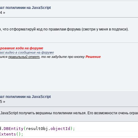
ат полилинии на JavaScript
4 »
о, что отформатируй код по правилам форума (смотри у меня в подписи).
рование кода на форуме
ast видео в сообщение на форуме
вился
правильный ответ
, то не забудьте про кнопку
Решение
ат полилинии на JavaScript
5 »
 JavaScript получить вершины полилинии нельзя. Его возможности очень огр
d.
DBEntity
(
resultObj.
objectId
)
;
Extents
(
)
;