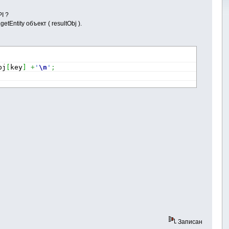
I ?
Entity объект ( resultObj ).
bj
[
key
]
+
'
\n
'
;
Записан