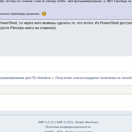
ipt, потому что знаком с ним по своему хобби - веб-программирование, а .NET я вообще не
зательно опубликую решение.
owerShell, то через него можешь сделать то, что хотел. Из PowerShell досту
 (хотя P\Invoke никто не отменял).
рограммирование для ПО Autodesk
»
Получение списка координат полилинии на JavaScr
SMF 2.0.15
|
SMF © 2011
,
Simple Machines
Политика конфиденциальности
XHTML
RSS
Мобильная версия