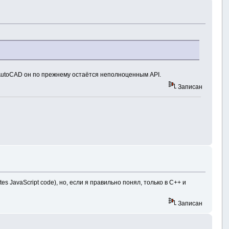
ля AutoCAD он по прежнему остаётся неполноценным API.
Записан
s JavaScript code), но, если я правильно понял, только в С++ и
Записан