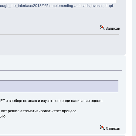
through_the_interface/2013/05/complementing-autocads-javascript-api-
Записан
.NET я вообще не знаю и изучать его ради написания одного
И вот решил автоматизировать этот процесс.
цию.
Записан