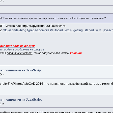
7 »
 .NET можно передавать данные между ними с помощью callback функции, правильно ?
.NET можно расширить функционал JavaScript.
ь:
http://adndevblog.typepad.com/files/autocad_2014_getting_started_with_javascri
рование кода на форуме
ast видео в сообщение на форуме
вился
правильный ответ
, то не забудьте про кнопку
Решение
ат полилинии на JavaScript
5 »
script(v3) API под AutoCAD 2016 - не появилось новых функций, которые могл
ат полилинии на JavaScript
4 »
свойств возвращает Acad.DBEntity.getProperties() - может найдёшь там что-то