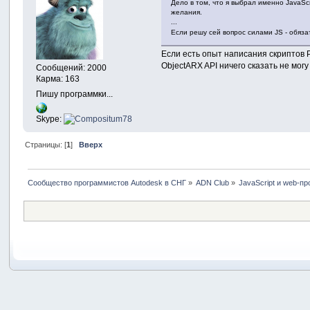
Дело в том, что я выбрал именно JavaScr
желания.
...
Если решу сей вопрос силами JS - обя
Если есть опыт написания скриптов P
ObjectARX API ничего сказать не могу
Сообщений: 2000
Карма: 163
Пишу программки...
Skype:
Страницы: [
1
]
Вверх
Сообщество программистов Autodesk в СНГ
»
ADN Club
»
JavaScript и web-п