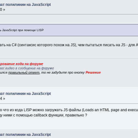
ат полилинии на JavaScript
0 »
 JavaScript при помощи LISP
сать на C# (синтаксис которого похож на JS), чем пытаться писать на JS - д
рование кода на форуме
ast видео в сообщение на форуме
вился
правильный ответ
, то не забудьте про кнопку
Решение
ат полилинии на JavaScript
4 »
о что из кода LISP можно загружать JS файлы (Loads an HTML page and execute
 ними с помощью callback функции, правильно ?
ат полилинии на JavaScript