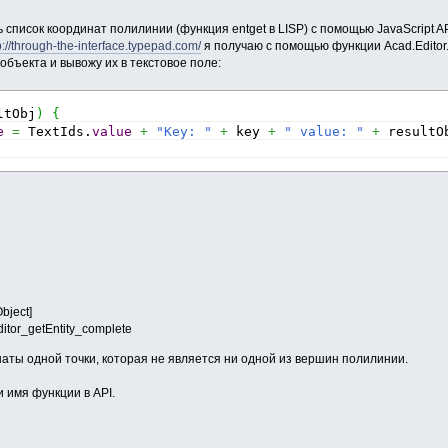
 список координат полилинии (функция entget в LISP) c помощью JavaScript AP
p://through-the-interface.typepad.com/
я получаю с помощью функции Acad.Editor.get
объекта и вывожу их в текстовое поле:
ltObj
)
{
e
=
 TextIds.
value
+
"Key: "
+
 key 
+
" value: "
+
 resultO
Object]
itor_getEntity_complete
наты одной точки, которая не является ни одной из вершин полилинии.
 имя функции в API.