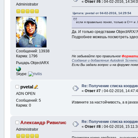
«
Ответ #6 :
04-02-2016, 14:34:0
Administrator
Цитата: pvetal от 04-02-2016, 14:29:54
если я правильно понял, только в С++ и
Да. И только средствами ObjectARX/
Подробнее можешь посмотреть здес
Сообщений: 13938
Карма: 1796
Не забывайте про правильное
Формати
Создание и добавление Autodesk Screenc
Рыцарь ObjectARX
Если Вы задали вопрос и на форуме поя
Skype:
Re: Получение списка координ
pvetal
«
Ответ #7 :
04-02-2016, 14:47:4
ADN OPEN
Сообщений: 5
Извините за настойчивость, а в java
Карма: 0
Re: Получение списка координ
Александр Ривилис
«
Ответ #8 :
04-02-2016, 15:11:3
Administrator
Посмотри какие свойства - значения 