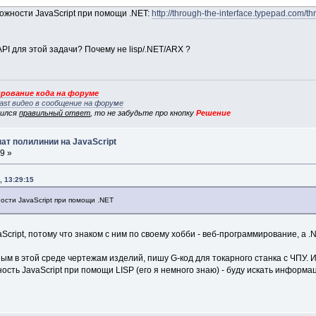
ожности JavaScript при помощи .NET:
http://through-the-interface.typepad.com/
 API для этой задачи? Почему не lisp/.NET/ARX ?
рование кода на форуме
ast видео в сообщение на форуме
вился
правильный ответ
, то не забудьте про кнопку
Решение
ат полилинии на JavaScript
9 »
, 13:29:15
сти JavaScript при помощи .NET
aScript, потому что знаком с ним по своему хобби - веб-программирование, а 
ым в этой среде чертежам изделий, пишу G-код для токарного станка с ЧПУ. 
сть JavaScript при помощи LISP (его я немного знаю) - буду искать информа