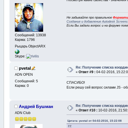
Не забывайте про правильное
Формати
Создание и добавление Autodesk Screenc
Если Вы задали вопрос и на форуме поя
Сообщений: 13938
Карма: 1796
Рыцарь ObjectARX
Skype:
Re: Получение списка координ
pvetal
«
Ответ #9 :
04-02-2016, 15:22:0
ADN OPEN
Сообщений: 5
СПАСИБО!
Карма: 0
Если решу сей вопрос силами JS - 
Re: Получение списка координ
Андрей Бушман
«
Ответ #10 :
10-02-2016, 21:50
ADN Club
Цитата: pvetal от 04-02-2016, 15:22:08