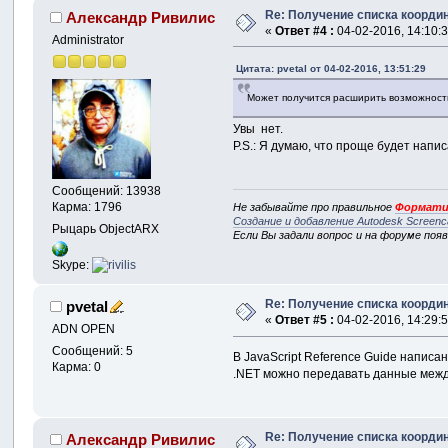
Re: Получение списка координ
Александр Ривилис
«
Ответ #4 :
04-02-2016, 14:10:3
Administrator
Цитата: pvetal от 04-02-2016, 13:51:29
Может получится расширить возможность
Увы нет.
P.S.: Я думаю, что проще будет напи
Сообщений: 13938
Карма: 1796
Не забывайте про правильное
Формати
Создание и добавление Autodesk Screenc
Рыцарь ObjectARX
Если Вы задали вопрос и на форуме поя
Skype:
Re: Получение списка координ
pvetal
«
Ответ #5 :
04-02-2016, 14:29:5
ADN OPEN
Сообщений: 5
В JavaScript Reference Guide написан
Карма: 0
.NET можно передавать данные между
Re: Получение списка координ
Александр Ривилис