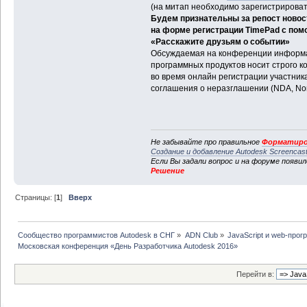
(на митап необходимо зарегистрироват
Будем признательны за репост новос
на форме регистрации TimePad с пом
«Расскажите друзьям о событии»
Обсуждаемая на конференции информац
программных продуктов носит строго 
во время онлайн регистрации участник
соглашения о неразглашении (NDA, Non
Не забывайте про правильное
Форматиро
Создание и добавление Autodesk Screencas
Если Вы задали вопрос и на форуме появи
Решение
Страницы: [
1
]
Вверх
Сообщество программистов Autodesk в СНГ
»
ADN Club
»
JavaScript и web-про
Московская конференция «День Разработчика Autodesk 2016»
Перейти в: