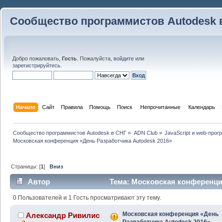
Сообщество программистов Autodesk 
Добро пожаловать,
Гость
. Пожалуйста,
войдите
или
зарегистрируйтесь
.
Начало
Сайт
Правила
Помощь
Поиск
 Непрочитанные 
Календарь
Сообщество программистов Autodesk в СНГ
»
ADN Club
»
JavaScript и web-про
Московская конференция «День Разработчика Autodesk 2016»
Страницы: [
1
]
Вниз
Автор
Тема: Московская конференция
(Прочитано 23394 раз)
0 Пользователей и 1 Гость просматривают эту тему.
Московская конференция «День
Александр Ривилис
Разработчика Autodesk 2016»